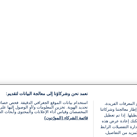
نعمد نحن وشركاؤنا إلى معالجة البيانات لتقديم:
استخدام بيانات الموقع الجغرافي الدقيقة. فحص خصا
 المعرفات الفريدة،
تحديد الهوية. تخزين المعلومات و/أو الوصول إليها على 
ار معالجتنا وشركائنا
المخصصان وقياس أداء الإعلانات والمحتوى وأبحاث ال
يلها. إذا تم تعطيل
قائمة الشركاء (المورّدون)
يمكنك إعادة عرض هذه
ارة التفضيلات الرابط
مزيد من التفاصيل،