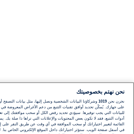
نحن نهتم بخصوصيتك
نخزن نحن
1019
وشركاؤنا البيانات الشخصية ونصل إليها، مثل بيانات التصفح أو
على جهازك. يُمكّن تحديد أوافق تقنيات التتبع من دعم الأغراض المعروضة في إط
للبيانات التي يجب توفيرها. سيؤدي تحديد رفض الكل أو سحب موافقتك إلى تعط
أدوات التتبع، فقد لا تكون بعض المحتويات والإعلانات التي تراها ذا صلة بك. 
القائمة لتغيير اختياراتك أو سحب الموافقة في أي وقت عن طريق النقر على إد
في أسفل صفحة الويب. ستؤثر اختياراتك داخل الموقع الإلكتروني الخاص بنا. ل