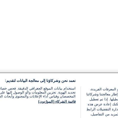
نعمد نحن وشركاؤنا إلى معالجة البيانات لتقديم:
استخدام بيانات الموقع الجغرافي الدقيقة. فحص خصا
 المعرفات الفريدة،
تحديد الهوية. تخزين المعلومات و/أو الوصول إليها على 
ار معالجتنا وشركائنا
المخصصان وقياس أداء الإعلانات والمحتوى وأبحاث ال
يلها. إذا تم تعطيل
قائمة الشركاء (المورّدون)
يمكنك إعادة عرض هذه
ارة التفضيلات الرابط
مزيد من التفاصيل،