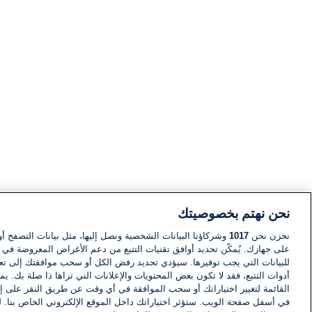
نحن نهتم بخصوصيتك
نخزن نحن
1017
وشركاؤنا البيانات الشخصية ونصل إليها، مثل بيانات التصفح أو
على جهازك. يُمكّن تحديد أوافق تقنيات التتبع من دعم الأغراض المعروضة في إط
للبيانات التي يجب توفيرها. سيؤدي تحديد رفض الكل أو سحب موافقتك إلى تعط
أدوات التتبع، فقد لا تكون بعض المحتويات والإعلانات التي تراها ذا صلة بك. 
القائمة لتغيير اختياراتك أو سحب الموافقة في أي وقت عن طريق النقر على إد
في أسفل صفحة الويب. ستؤثر اختياراتك داخل الموقع الإلكتروني الخاص بنا. ل