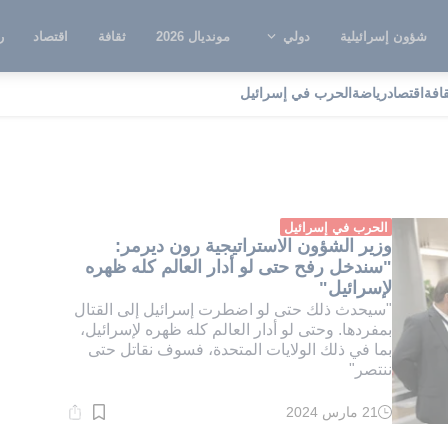
شؤون إسرائيلية
دولي
مونديال 2026
ثقافة
اقتصاد
ر
قافة
اقتصاد
رياضة
الحرب في إسرائيل
لاستسلام
الحرب في إسرائيل
وزير الشؤون الاستراتيجية رون ديرمر:
"سندخل رفح حتى لو أدار العالم كله ظهره
لإسرائيل"
"سيحدث ذلك حتى لو اضطرت إسرائيل إلى القتال
بمفردها. وحتى لو أدار العالم كله ظهره لإسرائيل،
بما في ذلك الولايات المتحدة، فسوف نقاتل حتى
ننتصر"
21 مارس 2024
وقت
القراءة:
1}