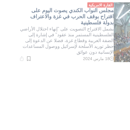
دقيقة.
القارة الامريكية
مجلس النواب الكندي يصوت اليوم على
اقتراح بوقف الحرب في غزة والاعتراف
بدولة فلسطينية
يشمل الاقتراح التصويت على "إنهاء احتلال الأراضي
الفلسطينية المستمر منذ عقود" في إشارة إلى
الضفة الغربية وقطاع غزة، فضلا عن الدعوة إلى
حظر توريد الأسلحة لإسرائيل ووصول المساعدات
الإنسانية دون عوائق
18 مارس 2024
وقت
القراءة:
2}
دقيقة.