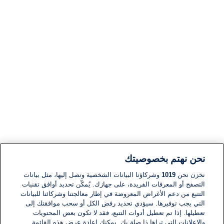
نحن نهتم بخصوصيتك
نخزن نحن
1019
وشركاؤنا البيانات الشخصية ونصل إليها، مثل بيانات
التصفح أو المعرفات الفريدة، على جهازك. يُمكّن تحديد أوافق تقنيات
التتبع من دعم الأغراض المعروضة في إطار معالجتنا وشركائنا للبيانات
التي يجب توفيرها. سيؤدي تحديد رفض الكل أو سحب موافقتك إلى
تعطيلها. إذا تم تعطيل أدوات التتبع، فقد لا تكون بعض المحتويات
والإعلانات التي تراها ذا صلة بك. يمكنك إعادة عرض هذه القائمة