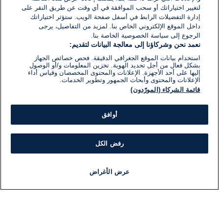
لتغيير اختياراتك أو سحب الموافقة في أي وقت عن طريق النقر على
إدارة التفضيلات الرابط في أسفل صفحة الويب. ستؤثر اختياراتك
داخل الموقع الإلكتروني الخاص بنا. لمزيد من التفاصيل، يرجى
الرجوع إلى سياسة الخصوصية الخاصة بنا.
نعمد نحن وشركاؤنا إلى معالجة البيانات لتقديم:
استخدام بيانات الموقع الجغرافي الدقيقة. فحص خصائص الجهاز
بشكل فعال من أجل تحديد الهوية. تخزين المعلومات و/أو الوصول
إليها على أحد الأجهزة. الإعلانات والمحتوى المخصصان وقياس أداء
الإعلانات والمحتوى وأبحاث الجمهور وتطوير الخدمات.
قائمة الشركاء (المورّدون)
أوافق
رفض الكل
عرض الأغراض
أخبار
أخبار هامة
مباشر
مذياع
برنامج