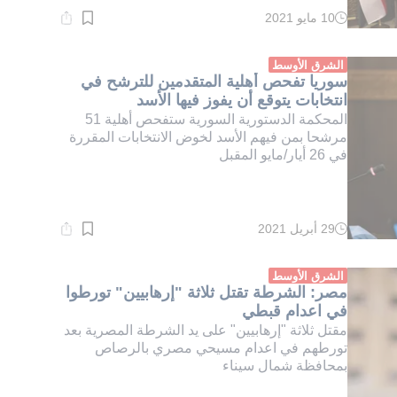
10 مايو 2021
وقت
القراءة:
1}
دقيقة.
الشرق الأوسط
سوريا تفحص أهلية المتقدمين للترشح في
انتخابات يتوقع أن يفوز فيها الأسد
المحكمة الدستورية السورية ستفحص أهلية 51
مرشحا بمن فيهم الأسد لخوض الانتخابات المقررة
في 26 أيار/مايو المقبل
29 أبريل 2021
وقت
القراءة:
1}
دقيقة.
الشرق الأوسط
مصر: الشرطة تقتل ثلاثة "إرهابيين" تورطوا
في اعدام قبطي
مقتل ثلاثة "إرهابيين" على يد الشرطة المصرية بعد
تورطهم في اعدام مسيحي مصري بالرصاص
بمحافظة شمال سيناء