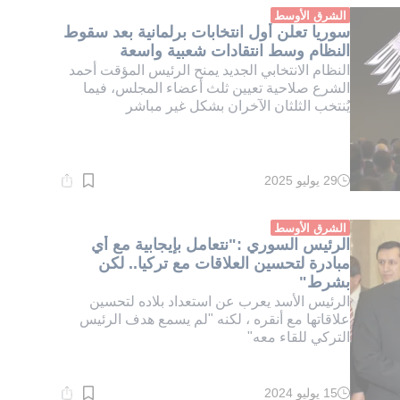
دقيقة.
الشرق الأوسط
سوريا تعلن أول انتخابات برلمانية بعد سقوط
النظام وسط انتقادات شعبية واسعة
النظام الانتخابي الجديد يمنح الرئيس المؤقت أحمد
الشرع صلاحية تعيين ثلث أعضاء المجلس، فيما
يُنتخب الثلثان الآخران بشكل غير مباشر
29 يوليو 2025
وقت
القراءة:
1}
دقيقة.
الشرق الأوسط
الرئيس السوري :"نتعامل بإيجابية مع أي
مبادرة لتحسين العلاقات مع تركيا.. لكن
بشرط"
الرئيس الأسد يعرب عن استعداد بلاده لتحسين
علاقاتها مع أنقره ، لكنه "لم يسمع هدف الرئيس
التركي للقاء معه"
15 يوليو 2024
وقت