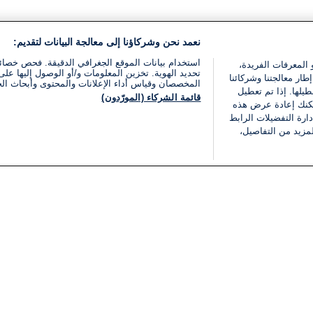
نعمد نحن وشركاؤنا إلى معالجة البيانات لتقديم:
استخدام بيانات الموقع الجغرافي الدقيقة. فحص خصا
 المعرفات الفريدة،
تحديد الهوية. تخزين المعلومات و/أو الوصول إليها على 
ار معالجتنا وشركائنا
المخصصان وقياس أداء الإعلانات والمحتوى وأبحاث ال
يلها. إذا تم تعطيل
قائمة الشركاء (المورّدون)
يمكنك إعادة عرض هذه
ارة التفضيلات الرابط
مزيد من التفاصيل،
مجانا
فئات
قانوني
ملخص الأخبار
شروط الخدمة
الشرق الأوسط
سياسة خاصة
شؤون إسرائيلية
شروط وأحكام الإعلان
دولي
إعلان إمكانية الوصول
مونديال 2026
إدارة التفضيلات
ثقافة
قائمة ملفات تعريف الارتباط
اقتصاد