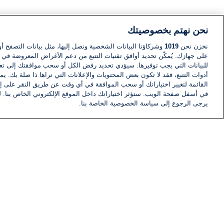
نحن نهتم بخصوصيتك
نخزن نحن
1019
وشركاؤنا البيانات الشخصية ونصل إليها، مثل بيانات التصفح أو
على جهازك. يُمكّن تحديد أوافق تقنيات التتبع من دعم الأغراض المعروضة في إط
للبيانات التي يجب توفيرها. سيؤدي تحديد رفض الكل أو سحب موافقتك إلى تعط
أدوات التتبع، فقد لا تكون بعض المحتويات والإعلانات التي تراها ذا صلة بك. 
القائمة لتغيير اختياراتك أو سحب الموافقة في أي وقت عن طريق النقر على إد
في أسفل صفحة الويب. ستؤثر اختياراتك داخل الموقع الإلكتروني الخاص بنا. ل
يرجى الرجوع إلى سياسة الخصوصية الخاصة بنا.
أخبار
أخبار هامة
معلومات
اللجنة التنفيذية i24NEWS
برنامج i24NEWS
الاذاعة الحية
حياة مهنية
اتصال
خريطة الموقع