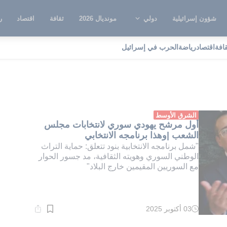
شؤون إسرائيلية
دولي
مونديال 2026
ثقافة
اقتصاد
ر
قافة
اقتصاد
رياضة
الحرب في إسرائيل
انتخابات السورية
الشرق الأوسط
أول مرشح يهودي سوري لانتخابات مجلس
الشعب |وهذا برنامجه الانتخابي
"شمل برنامجه الانتخابية بنود تتعلق: حماية التراث
الوطني السوري وهويته الثقافية، مد جسور الحوار
مع السوريين المقيمين خارج البلاد"
03 أكتوبر 2025
وقت
القراءة:
1}