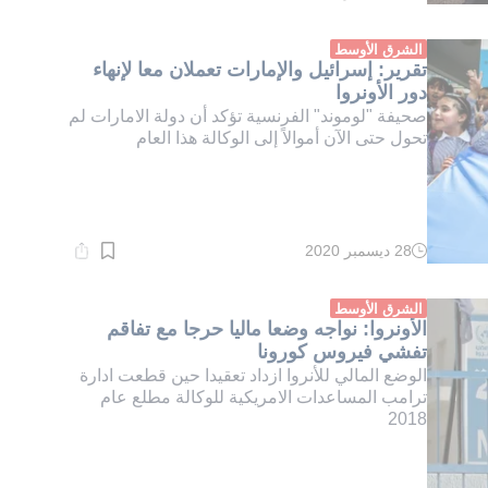
القراءة:
2}
دقيقة.
الشرق الأوسط
تقرير: إسرائيل والإمارات تعملان معا لإنهاء
دور الأونروا
صحيفة "لوموند" الفرنسية تؤكد أن دولة الامارات لم
تحول حتى الآن أموالاً إلى الوكالة هذا العام
28 ديسمبر 2020
وقت
القراءة:
1}
دقيقة.
الشرق الأوسط
الأونروا: نواجه وضعا ماليا حرجا مع تفاقم
تفشي فيروس كورونا
الوضع المالي للأنروا ازداد تعقيدا حين قطعت ادارة
ترامب المساعدات الامريكية للوكالة مطلع عام
2018