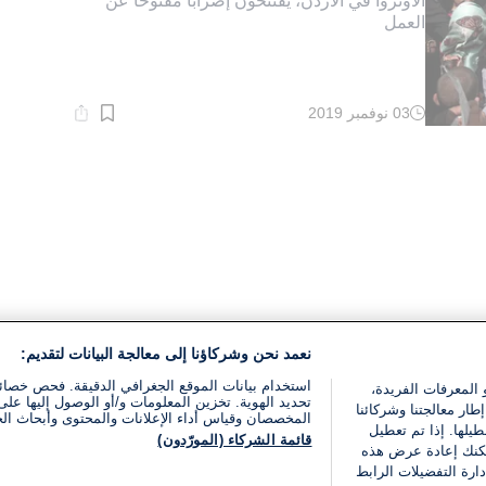
الأونروا في الأردن، يفتتحون إضرابا مفتوحا عن
العمل
03 نوفمبر 2019
وقت
القراءة:
1}
دقيقة.
نعمد نحن وشركاؤنا إلى معالجة البيانات لتقديم:
استخدام بيانات الموقع الجغرافي الدقيقة. فحص خصا
 المعرفات الفريدة،
تحديد الهوية. تخزين المعلومات و/أو الوصول إليها على 
ار معالجتنا وشركائنا
المخصصان وقياس أداء الإعلانات والمحتوى وأبحاث ال
يلها. إذا تم تعطيل
قائمة الشركاء (المورّدون)
يمكنك إعادة عرض هذه
ارة التفضيلات الرابط