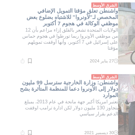
دقيقة.
الشرق الأوسط
واشنطن تعلق مؤقتا التمويل الإضافي
المخصص لـ"لأونروا" للاشتباه بضلوع بعض
موظفي الوكالة في هجوم 7 أكتوبر
الولايات المتحدة تشعر بالقلق إزاء مزاعم بأن 12
من موظفي الأونروا ربما تورطوا في هجوم حماس
على إسرائيل في 7 أكتوبر، وأنها أوقفت تمويلهم
مؤقتا
27 يناير 2024
وقت
القراءة:
1}
دقيقة.
الشرق الأوسط
واشنطن: وزارة الخارجية سترسل 99 مليون
دولار إلى الأونروا دعما للمنظمة المتأثرة بشح
الموارد
تعتبر امريكا أكبر جهة مانحة في عام 2013، بمبلغ
يتجاوز 130 مليون دولار لكن ادارة ترامب اوقفت
الدعم بقرار سياسي
30 ديسمبر 2021
وقت