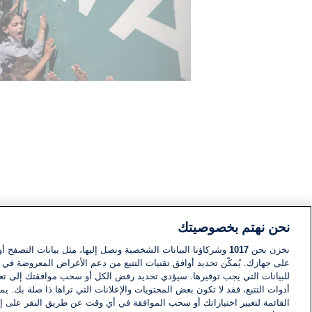
نحن نهتم بخصوصيتك
نخزن نحن
1017
وشركاؤنا البيانات الشخصية ونصل إليها، مثل بيانات التصفح أو
على جهازك. يُمكّن تحديد أوافق تقنيات التتبع من دعم الأغراض المعروضة في إط
للبيانات التي يجب توفيرها. سيؤدي تحديد رفض الكل أو سحب موافقتك إلى تعط
أدوات التتبع، فقد لا تكون بعض المحتويات والإعلانات التي تراها ذا صلة بك. 
القائمة لتغيير اختياراتك أو سحب الموافقة في أي وقت عن طريق النقر على إد