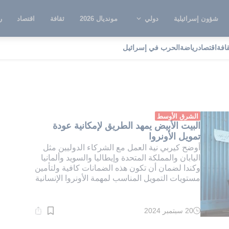
شؤون إسرائيلية
دولي
مونديال 2026
ثقافة
اقتصاد
ر
قافة
اقتصاد
رياضة
الحرب في إسرائيل
اونروا
الشرق الأوسط
البيت الأبيض يمهد الطريق لإمكانية عودة
تمويل الأونروا
أوضح كيربي نية العمل مع الشركاء الدوليين مثل
اليابان والمملكة المتحدة وإيطاليا والسويد وألمانيا
وكندا لضمان أن تكون هذه الضمانات كافية ولتأمين
مستويات التمويل المناسب لمهمة الأونروا الإنسانية
20 سبتمبر 2024
وقت
القراءة:
1}