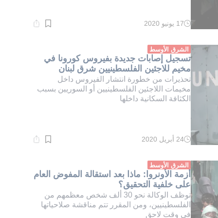
17 يونيو 2020
وقت
القراءة:
1}
دقيقة.
الشرق الأوسط
تسجيل إصابات جديدة بفيروس كورونا في
مخيم للاجئين الفلسطينيين شرق لبنان
تحذيرات من خطورة انتشار الفيروس داخل
مخيمات اللاجئين الفلسطينيين أو السوريين بسبب
الكثافة السكانية داخلها
24 أبريل 2020
وقت
القراءة:
1}
دقيقة.
الشرق الأوسط
أزمة الأونروا: ماذا بعد استقالة المفوض العام
على خلفية التحقيق؟
توظف الوكالة نحو 30 ألف شخص معظمهم من
الفلسطينيين، ومن المقرر تتم مناقشة صلاحياتها
في وقت لاحق