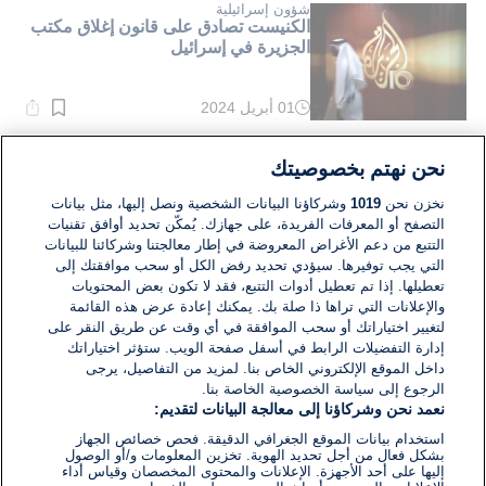
دقيقة.
شؤون إسرائيلية
الكنيست تصادق على قانون إغلاق مكتب
الجزيرة في إسرائيل
01 أبريل 2024
وقت
القراءة:
1}
دقيقة.
علوم وتكنولوجيا
نحن نهتم بخصوصيتك
المصادقة على "قانون الجزيرة" للتصويت
عليه بالقراءة الثانية والثالثة في الكنيست
نخزن نحن
1019
وشركاؤنا البيانات الشخصية ونصل إليها، مثل بيانات
التصفح أو المعرفات الفريدة، على جهازك. يُمكّن تحديد أوافق تقنيات
التتبع من دعم الأغراض المعروضة في إطار معالجتنا وشركائنا للبيانات
27 مارس 2024
التي يجب توفيرها. سيؤدي تحديد رفض الكل أو سحب موافقتك إلى
وقت
القراءة:
تعطيلها. إذا تم تعطيل أدوات التتبع، فقد لا تكون بعض المحتويات
1}
والإعلانات التي تراها ذا صلة بك. يمكنك إعادة عرض هذه القائمة
دقيقة.
لتغيير اختياراتك أو سحب الموافقة في أي وقت عن طريق النقر على
إدارة التفضيلات الرابط في أسفل صفحة الويب. ستؤثر اختياراتك
داخل الموقع الإلكتروني الخاص بنا. لمزيد من التفاصيل، يرجى
الرجوع إلى سياسة الخصوصية الخاصة بنا.
نعمد نحن وشركاؤنا إلى معالجة البيانات لتقديم:
استخدام بيانات الموقع الجغرافي الدقيقة. فحص خصائص الجهاز
بشكل فعال من أجل تحديد الهوية. تخزين المعلومات و/أو الوصول
إليها على أحد الأجهزة. الإعلانات والمحتوى المخصصان وقياس أداء