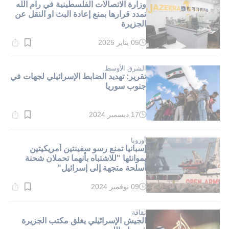
وزارة الاتصالات الفلسطينية في رام الله
تمدد قرارها بمنع إعادة البث او النقل عن
الجزيرة
05 يناير 2025
وقت
القراءة:
1}
دقيقة.
الشرق الأوسط
تقرير: تهديد الضابط الإسرائيلي لجهات في
جنوب سوريا
17 ديسمبر 2024
وقت
القراءة:
1}
دقيقة.
أوروبا
إسبانيا تمنع رسو سفينتين أمريكيتين
بموانئها "للاشتباه بأنهما تحملان شحنة
أسلحة متجهة إلى إسرائيل"
09 نوفمبر 2024
وقت
القراءة:
1}
دقيقة.
ثقافة
الجيش الإسرائيلي يغلق مكتب الجزيرة