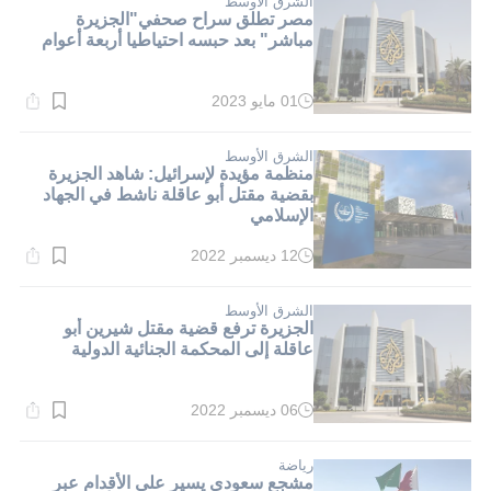
الشرق الأوسط
مصر تطلق سراح صحفي"الجزيرة
مباشر" بعد حبسه احتياطيا أربعة أعوام
01 مايو 2023
وقت
القراءة:
1}
دقيقة.
الشرق الأوسط
منظمة مؤيدة لإسرائيل: شاهد الجزيرة
بقضية مقتل أبو عاقلة ناشط في الجهاد
الإسلامي
12 ديسمبر 2022
وقت
القراءة:
3}
دقيقة.
الشرق الأوسط
الجزيرة ترفع قضية مقتل شيرين أبو
عاقلة إلى المحكمة الجنائية الدولية
06 ديسمبر 2022
وقت
القراءة:
6}
دقيقة.
رياضة
مشجع سعودي يسير على الأقدام عبر