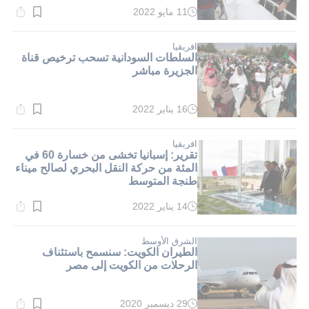
11 مايو 2022
وقت
القراءة:
1}
دقيقة.
افريقيا
السلطات السودانية تسحب ترخيص قناة
الجزيرة مباشر
16 يناير 2022
وقت
القراءة:
1}
دقيقة.
افريقيا
تقرير: إسبانيا تخشى من خسارة 60 في
المئة من حركة النقل البحري لصالح ميناء
طنجة المتوسط
14 يناير 2022
وقت
القراءة:
1}
دقيقة.
الشرق الأوسط
الطيران الكويت: سنسمح باستئناف
الرحلات من الكويت إلى مصر
29 ديسمبر 2020
وقت