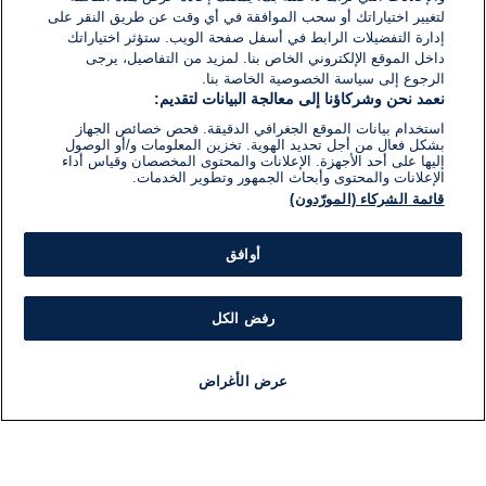
لتغيير اختياراتك أو سحب الموافقة في أي وقت عن طريق النقر على
إدارة التفضيلات الرابط في أسفل صفحة الويب. ستؤثر اختياراتك
داخل الموقع الإلكتروني الخاص بنا. لمزيد من التفاصيل، يرجى
الرجوع إلى سياسة الخصوصية الخاصة بنا.
نعمد نحن وشركاؤنا إلى معالجة البيانات لتقديم:
استخدام بيانات الموقع الجغرافي الدقيقة. فحص خصائص الجهاز
بشكل فعال من أجل تحديد الهوية. تخزين المعلومات و/أو الوصول
إليها على أحد الأجهزة. الإعلانات والمحتوى المخصصان وقياس أداء
الإعلانات والمحتوى وأبحاث الجمهور وتطوير الخدمات.
قائمة الشركاء (المورّدون)
أوافق
رفض الكل
عرض الأغراض
أخبار
أخبار هامة
مباشر
مذياع
برنامج