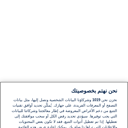
نحن نهتم بخصوصيتك
نخزن نحن
1019
وشركاؤنا البيانات الشخصية ونصل إليها، مثل بيانات
التصفح أو المعرفات الفريدة، على جهازك. يُمكّن تحديد أوافق تقنيات
التتبع من دعم الأغراض المعروضة في إطار معالجتنا وشركائنا للبيانات
التي يجب توفيرها. سيؤدي تحديد رفض الكل أو سحب موافقتك إلى
تعطيلها. إذا تم تعطيل أدوات التتبع، فقد لا تكون بعض المحتويات
والإعلانات التي تراها ذا صلة بك. يمكنك إعادة عرض هذه القائمة