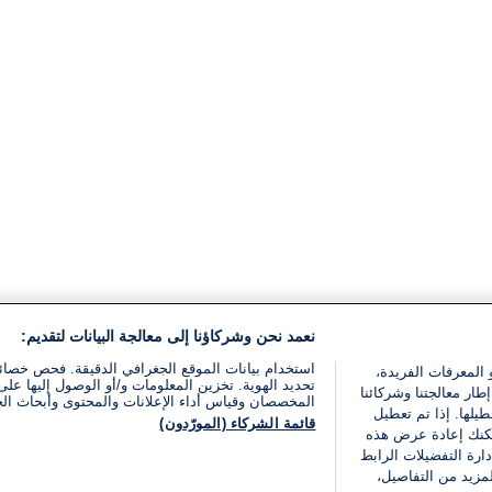
نعمد نحن وشركاؤنا إلى معالجة البيانات لتقديم:
استخدام بيانات الموقع الجغرافي الدقيقة. فحص خصا
 المعرفات الفريدة،
تحديد الهوية. تخزين المعلومات و/أو الوصول إليها على 
ار معالجتنا وشركائنا
المخصصان وقياس أداء الإعلانات والمحتوى وأبحاث ال
يلها. إذا تم تعطيل
قائمة الشركاء (المورّدون)
يمكنك إعادة عرض هذه
ارة التفضيلات الرابط
مزيد من التفاصيل،