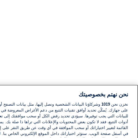
نحن نهتم بخصوصيتك
نخزن نحن
1019
وشركاؤنا البيانات الشخصية ونصل إليها، مثل بيانات التصفح أو
على جهازك. يُمكّن تحديد أوافق تقنيات التتبع من دعم الأغراض المعروضة في إط
للبيانات التي يجب توفيرها. سيؤدي تحديد رفض الكل أو سحب موافقتك إلى تعط
أدوات التتبع، فقد لا تكون بعض المحتويات والإعلانات التي تراها ذا صلة بك. 
القائمة لتغيير اختياراتك أو سحب الموافقة في أي وقت عن طريق النقر على إد
في أسفل صفحة الويب. ستؤثر اختياراتك داخل الموقع الإلكتروني الخاص بنا. ل