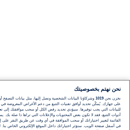
نحن نهتم بخصوصيتك
نخزن نحن
1019
وشركاؤنا البيانات الشخصية ونصل إليها، مثل بيانات التصفح أو
على جهازك. يُمكّن تحديد أوافق تقنيات التتبع من دعم الأغراض المعروضة في إط
للبيانات التي يجب توفيرها. سيؤدي تحديد رفض الكل أو سحب موافقتك إلى تعط
أدوات التتبع، فقد لا تكون بعض المحتويات والإعلانات التي تراها ذا صلة بك. 
القائمة لتغيير اختياراتك أو سحب الموافقة في أي وقت عن طريق النقر على إد
في أسفل صفحة الويب. ستؤثر اختياراتك داخل الموقع الإلكتروني الخاص بنا. ل