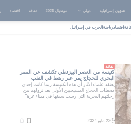
شؤون إسرائيلية
دولي
مونديال 2026
ثقافة
اقتصاد
ر
قافة
اقتصاد
رياضة
الحرب في إسرائيل
لحجاج المسيحيون
ثقافة
كنيسة من العصر البيزنطي تكشف عن الممر
البحري للحجاج يمر عبر رهط في النقب
يعتقد علماء الآثار أن هذه الكنيسة ربما كانت إحدى
محطات الحجاج المسيحيين الأولى بعد نزولهم من
رحلتهم البحرية التي رست سفنها في ميناء غزة"
23 مايو 2024
وقت
القراءة:
2}