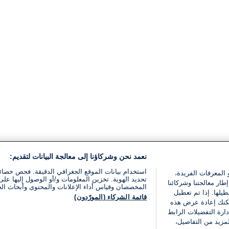
نعمد نحن وشركاؤنا إلى معالجة البيانات لتقديم:
استخدام بيانات الموقع الجغرافي الدقيقة. فحص خصا
 المعرفات الفريدة،
تحديد الهوية. تخزين المعلومات و/أو الوصول إليها على 
ار معالجتنا وشركائنا
المخصصان وقياس أداء الإعلانات والمحتوى وأبحاث ال
يلها. إذا تم تعطيل
قائمة الشركاء (المورّدون)
يمكنك إعادة عرض هذه
ارة التفضيلات الرابط
مزيد من التفاصيل،