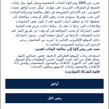
نخزن نحن
1019
وشركاؤنا البيانات الشخصية ونصل إليها، مثل بيانات
القراءة:
1}
التصفح أو المعرفات الفريدة، على جهازك. يُمكّن تحديد أوافق تقنيات
دقيقة.
تحليلات وأراء
التتبع من دعم الأغراض المعروضة في إطار معالجتنا وشركائنا للبيانات
الغرب وهجوم إيران على إسرائيل ..
التي يجب توفيرها. سيؤدي تحديد رفض الكل أو سحب موافقتك إلى
إدانات، وحرص على المصالح مع طهران!
تعطيلها. إذا تم تعطيل أدوات التتبع، فقد لا تكون بعض المحتويات
والإعلانات التي تراها ذا صلة بك. يمكنك إعادة عرض هذه القائمة
لتغيير اختياراتك أو سحب الموافقة في أي وقت عن طريق النقر على
17 أبريل 2024
وقت
إدارة التفضيلات الرابط في أسفل صفحة الويب. ستؤثر اختياراتك
القراءة:
داخل الموقع الإلكتروني الخاص بنا. لمزيد من التفاصيل، يرجى
1}
دقيقة.
الرجوع إلى سياسة الخصوصية الخاصة بنا.
دولي
روسيا تساند إيران في هجومها على
نعمد نحن وشركاؤنا إلى معالجة البيانات لتقديم:
إسرائيل: "يندرج ضمن حق الدفاع عن
استخدام بيانات الموقع الجغرافي الدقيقة. فحص خصائص الجهاز
النفس"
بشكل فعال من أجل تحديد الهوية. تخزين المعلومات و/أو الوصول
إليها على أحد الأجهزة. الإعلانات والمحتوى المخصصان وقياس أداء
الإعلانات والمحتوى وأبحاث الجمهور وتطوير الخدمات.
14 أبريل 2024
وقت
قائمة الشركاء (المورّدون)
القراءة:
2}
دقيقة.
دولي
باكستان تصنف "لواء زينبيون" أنها
أوافق
"منظمة إرهابية"، فمن هي هذه المنظمة؟
رفض الكل
12 أبريل 2024
وقت
القراءة: