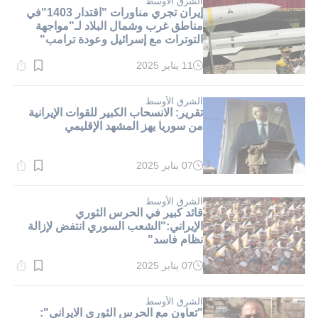
الشرق الأوسط
إيران تجري مناورات "اقتدار 1403"في
مناطق غرب وشمال البلاد لـ"مواجهة
التوترات مع إسرائيل وعودة ترامب"
11 يناير 2025
وقت
القراءة:
1}
دقيقة.
الشرق الأوسط
تقرير: الانسحاب الكبير للقوات الإيرانية
من سوريا يهز المشهد الإقليمي
07 يناير 2025
وقت
القراءة:
1}
دقيقة.
الشرق الأوسط
قائد كبير في الحرس الثوري
الإيراني:"الشعب السوري انتفض لإزالة
نظام فاسد"
07 يناير 2025
وقت
القراءة:
1}
دقيقة.
الشرق الأوسط
"تعاون مع الحرس الثوري الايراني":