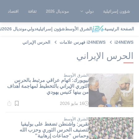
شؤون إسرائيلية
دولي
مونديال 2026
ثقافة
اقتصاد
الصفحة الرئيسية
الشرق الأوسط
شؤون إسرائيلية
دولي
مونديال 2026
ث
i24NEWS
i24NEWS فهرس علامات
الحرس الإيراني
الحرس الإيراني
الشرق الأوسط
نيويورك: اتهام عراقي مرتبط بالحرس
الثوري الإيراني بالتخطيط لمهاجمة أهداف
من بينها كنيس يهودي
16 مايو 2026
وقت
القراءة:
1}
دقيقة.
الشرق الأوسط
تقرير: واشنطن تضغط على بوليفيا
لتصنيف الحرس الثوري وحزب الله
وحماس "جماعات إرهابية"