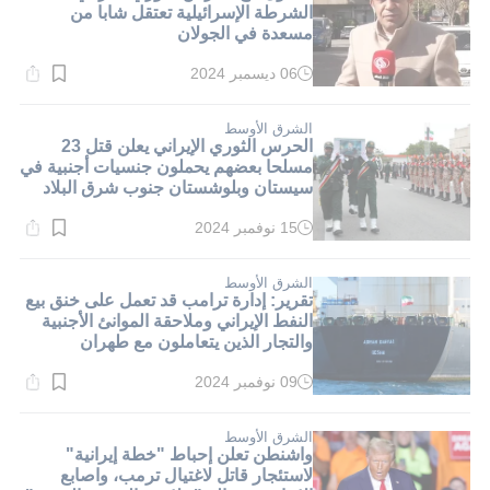
الشرطة الإسرائيلية تعتقل شابا من
مسعدة في الجولان
06 ديسمبر 2024
وقت
القراءة:
1}
دقيقة.
الشرق الأوسط
الحرس الثوري الإيراني يعلن قتل 23
مسلحا بعضهم يحملون جنسيات أجنبية في
سيستان وبلوشستان جنوب شرق البلاد
15 نوفمبر 2024
وقت
القراءة:
1}
دقيقة.
الشرق الأوسط
تقرير: إدارة ترامب قد تعمل على خنق بيع
النفط الإيراني وملاحقة الموانئ الأجنبية
والتجار الذين يتعاملون مع طهران
09 نوفمبر 2024
وقت
القراءة:
1}
دقيقة.
الشرق الأوسط
واشنطن تعلن إحباط "خطة إيرانية"
لاستئجار قاتل لاغتيال ترمب، واصابع