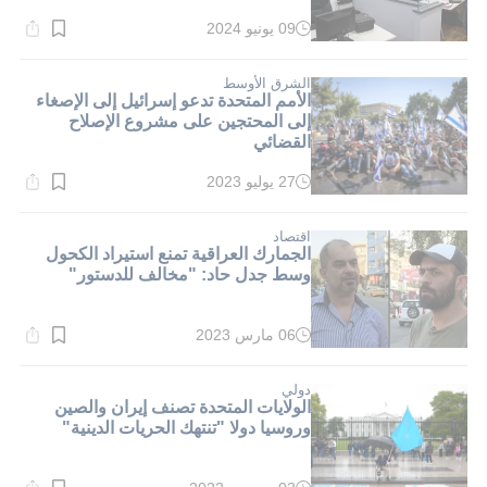
09 يونيو 2024
وقت
القراءة:
1}
دقيقة.
الشرق الأوسط
الأمم المتحدة تدعو إسرائيل إلى الإصغاء
إلى المحتجين على مشروع الإصلاح
القضائي
27 يوليو 2023
وقت
القراءة:
7}
دقيقة.
اقتصاد
الجمارك العراقية تمنع استيراد الكحول
وسط جدل حاد: "مخالف للدستور"
06 مارس 2023
وقت
القراءة:
1}
دقيقة.
دولي
الولايات المتحدة تصنف إيران والصين
وروسيا دولا "تنتهك الحريات الدينية"