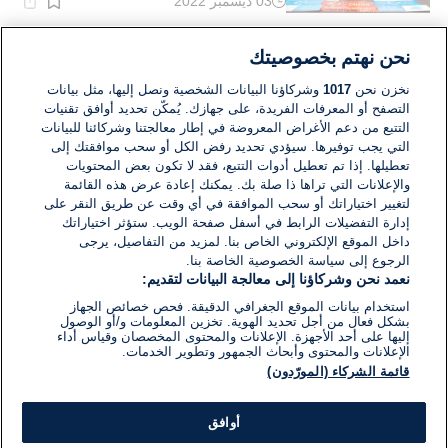
03 ديسمبر 2022
وقت
القراءة:
1}
دقيقة.
الشرق الأوسط
نحن نهتم بخصوصيتك
الإمارات: تعديل قانوني لصالح الحريات
الشخصية والمرأة
نخزن نحن
1017
وشركاؤنا البيانات الشخصية ونصل إليها، مثل بيانات
التصفح أو المعرفات الفريدة، على جهازك. يُمكّن تحديد أوافق تقنيات
التتبع من دعم الأغراض المعروضة في إطار معالجتنا وشركائنا للبيانات
07 نوفمبر 2020
التي يجب توفيرها. سيؤدي تحديد رفض الكل أو سحب موافقتك إلى
وقت
القراءة:
تعطيلها. إذا تم تعطيل أدوات التتبع، فقد لا تكون بعض المحتويات
1}
والإعلانات التي تراها ذا صلة بك. يمكنك إعادة عرض هذه القائمة
دقيقة.
لتغيير اختياراتك أو سحب الموافقة في أي وقت عن طريق النقر على
إدارة التفضيلات الرابط في أسفل صفحة الويب. ستؤثر اختياراتك
داخل الموقع الإلكتروني الخاص بنا. لمزيد من التفاصيل، يرجى
الرجوع إلى سياسة الخصوصية الخاصة بنا.
نعمد نحن وشركاؤنا إلى معالجة البيانات لتقديم:
استخدام بيانات الموقع الجغرافي الدقيقة. فحص خصائص الجهاز
بشكل فعال من أجل تحديد الهوية. تخزين المعلومات و/أو الوصول
إليها على أحد الأجهزة. الإعلانات والمحتوى المخصصان وقياس أداء
الإعلانات والمحتوى وأبحاث الجمهور وتطوير الخدمات.
قائمة الشركاء (المورّدون)
أوافق