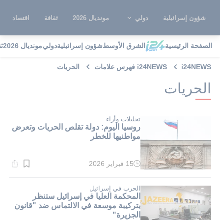
شؤون إسرائيلية
دولي
مونديال 2026
ثقافة
اقتصاد
الصفحة الرئيسية
الشرق الأوسط
شؤون إسرائيلية
دولي
مونديال 2026
ث
i24NEWS
i24NEWS فهرس علامات
الحريات
الحريات
تحليلات وأراء
روسيا اليوم: دولة تقلص الحريات وتعرض
مواطنيها للخطر
15 فبراير 2026
وقت
القراءة:
1}
دقيقة.
الحرب في إسرائيل
المحكمة العليا في إسرائيل ستنظر
بتركيبة موسعة في الالتماس ضد "قانون
الجزيرة"