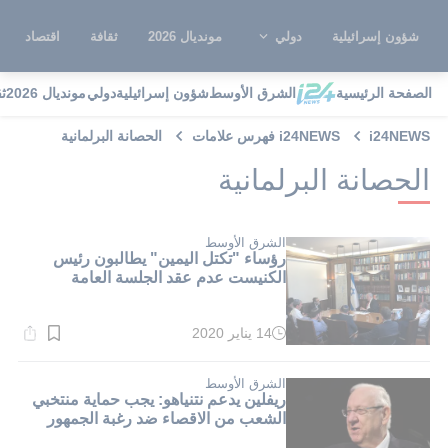
شؤون إسرائيلية
دولي
مونديال 2026
ثقافة
اقتصاد
الصفحة الرئيسية
الشرق الأوسط
شؤون إسرائيلية
دولي
مونديال 2026
ث
i24NEWS
i24NEWS فهرس علامات
الحصانة البرلمانية
الحصانة البرلمانية
الشرق الأوسط
رؤساء "تكتل اليمين" يطالبون رئيس
الكنيست عدم عقد الجلسة العامة
14 يناير 2020
وقت
القراءة:
1}
دقيقة.
الشرق الأوسط
ريفلين يدعم نتنياهو: يجب حماية منتخبي
الشعب من الاقصاء ضد رغبة الجمهور