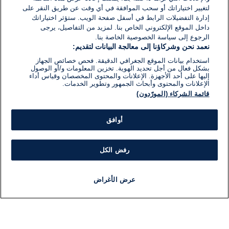
لتغيير اختياراتك أو سحب الموافقة في أي وقت عن طريق النقر على
إدارة التفضيلات الرابط في أسفل صفحة الويب. ستؤثر اختياراتك
داخل الموقع الإلكتروني الخاص بنا. لمزيد من التفاصيل، يرجى
الرجوع إلى سياسة الخصوصية الخاصة بنا.
نعمد نحن وشركاؤنا إلى معالجة البيانات لتقديم:
استخدام بيانات الموقع الجغرافي الدقيقة. فحص خصائص الجهاز
بشكل فعال من أجل تحديد الهوية. تخزين المعلومات و/أو الوصول
إليها على أحد الأجهزة. الإعلانات والمحتوى المخصصان وقياس أداء
الإعلانات والمحتوى وأبحاث الجمهور وتطوير الخدمات.
قائمة الشركاء (المورّدون)
أوافق
رفض الكل
عرض الأغراض
أخبار
أخبار هامة
مباشر
مذياع
برنامج