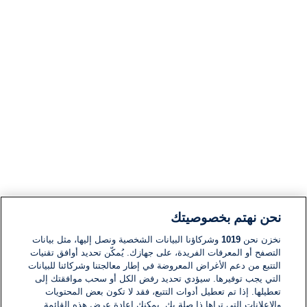
نحن نهتم بخصوصيتك
نخزن نحن
1019
وشركاؤنا البيانات الشخصية ونصل إليها، مثل بيانات
التصفح أو المعرفات الفريدة، على جهازك. يُمكّن تحديد أوافق تقنيات
التتبع من دعم الأغراض المعروضة في إطار معالجتنا وشركائنا للبيانات
التي يجب توفيرها. سيؤدي تحديد رفض الكل أو سحب موافقتك إلى
تعطيلها. إذا تم تعطيل أدوات التتبع، فقد لا تكون بعض المحتويات
والإعلانات التي تراها ذا صلة بك. يمكنك إعادة عرض هذه القائمة