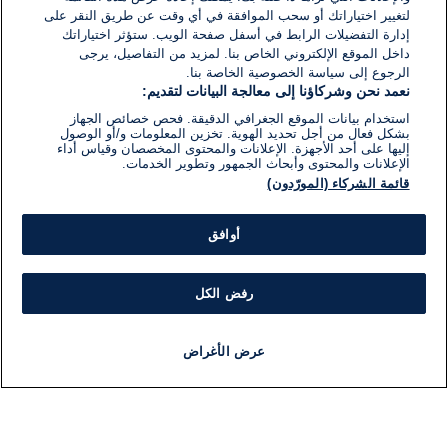
لتغيير اختياراتك أو سحب الموافقة في أي وقت عن طريق النقر على
إدارة التفضيلات الرابط في أسفل صفحة الويب. ستؤثر اختياراتك
داخل الموقع الإلكتروني الخاص بنا. لمزيد من التفاصيل، يرجى
الرجوع إلى سياسة الخصوصية الخاصة بنا.
نعمد نحن وشركاؤنا إلى معالجة البيانات لتقديم:
استخدام بيانات الموقع الجغرافي الدقيقة. فحص خصائص الجهاز
بشكل فعال من أجل تحديد الهوية. تخزين المعلومات و/أو الوصول
إليها على أحد الأجهزة. الإعلانات والمحتوى المخصصان وقياس أداء
الإعلانات والمحتوى وأبحاث الجمهور وتطوير الخدمات.
قائمة الشركاء (المورّدون)
أوافق
رفض الكل
عرض الأغراض
أخبار
أخبار هامة
مباشر
مذياع
برنامج