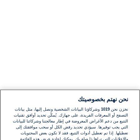
نحن نهتم بخصوصيتك
نخزن نحن
1019
وشركاؤنا البيانات الشخصية ونصل إليها، مثل بيانات
التصفح أو المعرفات الفريدة، على جهازك. يُمكّن تحديد أوافق تقنيات
التتبع من دعم الأغراض المعروضة في إطار معالجتنا وشركائنا للبيانات
التي يجب توفيرها. سيؤدي تحديد رفض الكل أو سحب موافقتك إلى
تعطيلها. إذا تم تعطيل أدوات التتبع، فقد لا تكون بعض المحتويات
والإعلانات التي تراها ذا صلة بك. يمكنك إعادة عرض هذه القائمة