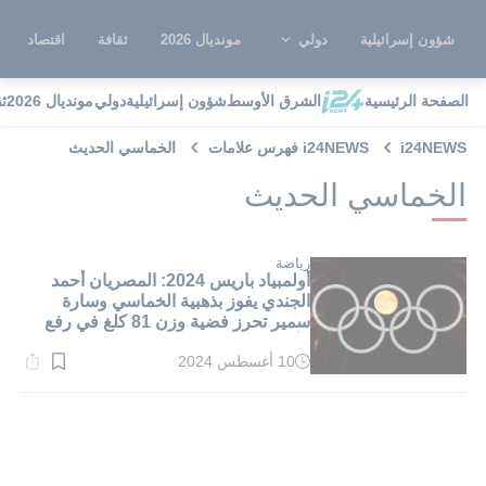
شؤون إسرائيلية
دولي
مونديال 2026
ثقافة
اقتصاد
الصفحة الرئيسية
الشرق الأوسط
شؤون إسرائيلية
دولي
مونديال 2026
ث
i24NEWS
i24NEWS فهرس علامات
الخماسي الحديث
الخماسي الحديث
رياضة
أولمبياد باريس 2024: المصريان أحمد
الجندي يفوز بذهبية الخماسي وسارة
سمير تحرز فضية وزن 81 كلغ في رفع
الأثقال
10 أغسطس 2024
وقت
القراءة:
1}
دقيقة.