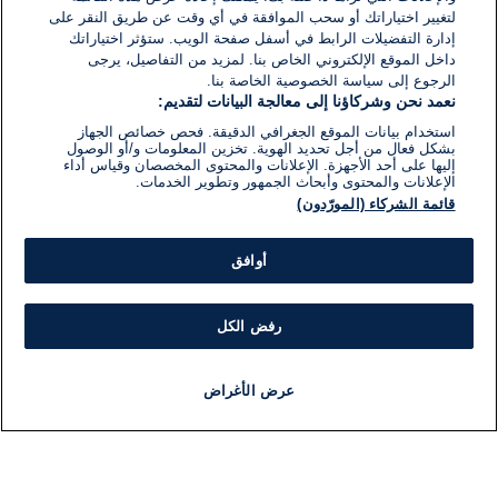
لتغيير اختياراتك أو سحب الموافقة في أي وقت عن طريق النقر على
إدارة التفضيلات الرابط في أسفل صفحة الويب. ستؤثر اختياراتك
داخل الموقع الإلكتروني الخاص بنا. لمزيد من التفاصيل، يرجى
الرجوع إلى سياسة الخصوصية الخاصة بنا.
نعمد نحن وشركاؤنا إلى معالجة البيانات لتقديم:
استخدام بيانات الموقع الجغرافي الدقيقة. فحص خصائص الجهاز
بشكل فعال من أجل تحديد الهوية. تخزين المعلومات و/أو الوصول
إليها على أحد الأجهزة. الإعلانات والمحتوى المخصصان وقياس أداء
الإعلانات والمحتوى وأبحاث الجمهور وتطوير الخدمات.
قائمة الشركاء (المورّدون)
أوافق
رفض الكل
عرض الأغراض
أخبار
أخبار هامة
مباشر
مذياع
برنامج