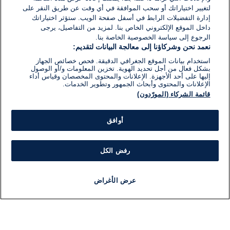
لتغيير اختياراتك أو سحب الموافقة في أي وقت عن طريق النقر على
إدارة التفضيلات الرابط في أسفل صفحة الويب. ستؤثر اختياراتك
داخل الموقع الإلكتروني الخاص بنا. لمزيد من التفاصيل، يرجى
الرجوع إلى سياسة الخصوصية الخاصة بنا.
نعمد نحن وشركاؤنا إلى معالجة البيانات لتقديم:
استخدام بيانات الموقع الجغرافي الدقيقة. فحص خصائص الجهاز
بشكل فعال من أجل تحديد الهوية. تخزين المعلومات و/أو الوصول
إليها على أحد الأجهزة. الإعلانات والمحتوى المخصصان وقياس أداء
الإعلانات والمحتوى وأبحاث الجمهور وتطوير الخدمات.
قائمة الشركاء (المورّدون)
أوافق
رفض الكل
عرض الأغراض
أخبار
أخبار هامة
مباشر
مذياع
برنامج