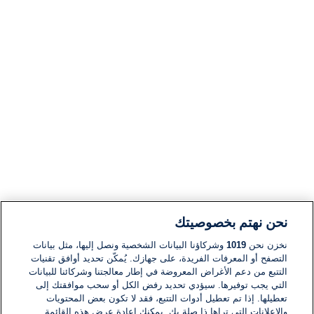
نحن نهتم بخصوصيتك
نخزن نحن
1019
وشركاؤنا البيانات الشخصية ونصل إليها، مثل بيانات
التصفح أو المعرفات الفريدة، على جهازك. يُمكّن تحديد أوافق تقنيات
التتبع من دعم الأغراض المعروضة في إطار معالجتنا وشركائنا للبيانات
التي يجب توفيرها. سيؤدي تحديد رفض الكل أو سحب موافقتك إلى
تعطيلها. إذا تم تعطيل أدوات التتبع، فقد لا تكون بعض المحتويات
والإعلانات التي تراها ذا صلة بك. يمكنك إعادة عرض هذه القائمة