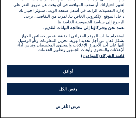
لتغيير اختياراتك أو سحب الموافقة في أي وقت عن طريق النقر على
إدارة التفضيلات الرابط في أسفل صفحة الويب. ستؤثر اختياراتك
داخل الموقع الإلكتروني الخاص بنا. لمزيد من التفاصيل، يرجى
الرجوع إلى سياسة الخصوصية الخاصة بنا.
نعمد نحن وشركاؤنا إلى معالجة البيانات لتقديم:
استخدام بيانات الموقع الجغرافي الدقيقة. فحص خصائص الجهاز
بشكل فعال من أجل تحديد الهوية. تخزين المعلومات و/أو الوصول
إليها على أحد الأجهزة. الإعلانات والمحتوى المخصصان وقياس أداء
الإعلانات والمحتوى وأبحاث الجمهور وتطوير الخدمات.
قائمة الشركاء (المورّدون)
أوافق
رفض الكل
عرض الأغراض
أخبار
أخبار هامة
مباشر
مذياع
برنامج