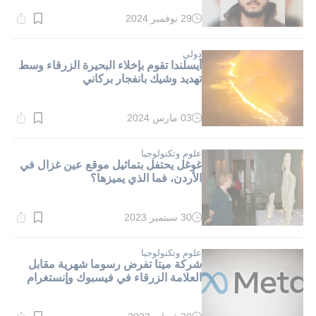
29 نوفمبر 2024
وقت
القراءة:
1}
دقيقة.
دولي
أيسلندا تقوم بإخلاء البحيرة الزرقاء وسط
تهديد وشيك بانفجار بركاني
03 مارس 2024
وقت
القراءة:
3}
دقيقة.
علوم وتكنولوجيا
غوغل يحتفل بتماثيل موقع عين غزال في
الأردن، فما الذي يميزها؟
30 سبتمبر 2023
وقت
القراءة:
1}
دقيقة.
علوم وتكنولوجيا
شركة ميتا تفرض رسوما شهرية مقابل
العلامة الزرقاء في فيسبوك وإنستغرام