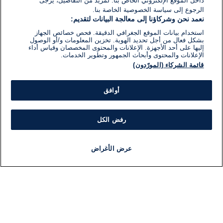
داخل الموقع الإلكتروني الخاص بنا. لمزيد من التفاصيل، يرجى
الرجوع إلى سياسة الخصوصية الخاصة بنا.
نعمد نحن وشركاؤنا إلى معالجة البيانات لتقديم:
استخدام بيانات الموقع الجغرافي الدقيقة. فحص خصائص الجهاز
بشكل فعال من أجل تحديد الهوية. تخزين المعلومات و/أو الوصول
إليها على أحد الأجهزة. الإعلانات والمحتوى المخصصان وقياس أداء
الإعلانات والمحتوى وأبحاث الجمهور وتطوير الخدمات.
قائمة الشركاء (المورّدون)
أوافق
رفض الكل
عرض الأغراض
أخبار
أخبار هامة
مجانا
مذياع
برنامج
معلومات
فئ
اللجنة التنفيذية i24NEWS
ملخ