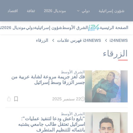
شؤون إسرائيلية
دولي
مونديال 2026
ثقافة
اقتصاد
الصفحة الرئيسية
الشرق الأوسط
شؤون إسرائيلية
دولي
مونديال 2026
ث
i24NEWS
i24NEWS فهرس علامات
الزرقاء
الزرقاء
الشرق الأوسط
فك لغز جريمة مروعة لشابة عربية من
جسر الزرقا وسط إسرائيل
22 سبتمبر 2025
وقت
القراءة:
1}
دقيقة.
الشرق الأوسط
"بايع داعش ودعا لتنفيذ عمليات":
اسرائيل تعتقل طالب جامعي يشتبه
بانتمائه للتنظيم المتطرف