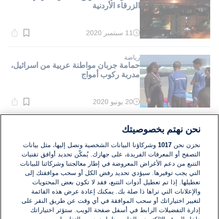
الزرقاء الأردنية
11 سبتمبر 2020
وقت
القراءة:
1}
دقيقة.
رياضة
حمامة جربان مواطنة عربية من اسرائيل،
مدربة ركوب أمواج
20 يونيو 2020
وقت
القراءة:
1}
دقيقة.
الشرق الأوسط
نحن نهتم بخصوصيتك
العراق: مقتل 8 متظاهرين وإصابة
العشرات في ساحة الاعتصام بالنجف
نخزن نحن
1017
وشركاؤنا البيانات الشخصية ونصل إليها، مثل بيانات
التصفح أو المعرفات الفريدة، على جهازك. يُمكّن تحديد أوافق تقنيات
التتبع من دعم الأغراض المعروضة في إطار معالجتنا وشركائنا للبيانات
06 فبراير 2020
التي يجب توفيرها. سيؤدي تحديد رفض الكل أو سحب موافقتك إلى
وقت
القراءة:
تعطيلها. إذا تم تعطيل أدوات التتبع، فقد لا تكون بعض المحتويات
1}
والإعلانات التي تراها ذا صلة بك. يمكنك إعادة عرض هذه القائمة
دقيقة.
لتغيير اختياراتك أو سحب الموافقة في أي وقت عن طريق النقر على
إدارة التفضيلات الرابط في أسفل صفحة الويب. ستؤثر اختياراتك