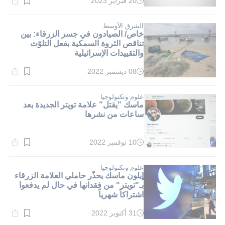
20 فبراير 2023
وقت
القراءة:
1}
دقيقة.
الشرق الأوسط
خاص/ الصيادون في جسر الزرقاء: بين
تناقص الثروة السمكية بفعل التلوّث
والتقييدات الإسرائيلية
08 ديسمبر 2022
وقت
القراءة:
1}
دقيقة.
علوم وتكنولوجيا
ماسك "يقتل" علامة تويتر الجديدة بعد
ساعات من نشرها
10 نوفمبر 2022
وقت
القراءة:
4}
دقيقة.
علوم وتكنولوجيا
إيلون ماسك يحذّر حاملي العلامة الزرقاء
بـ"تويتر" من فقدانها في حال لم يدفعوا
اشتراكاً شهرياً
31 أكتوبر 2022
وقت
القراءة: