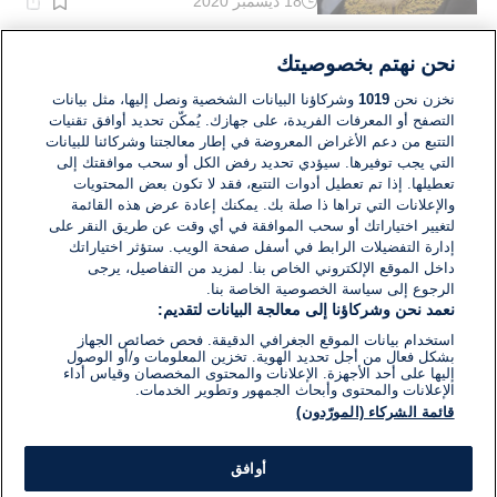
18 ديسمبر 2020
وقت
القراءة:
1}
دقيقة.
أوروبا
نحن نهتم بخصوصيتك
البرتغال: تمنح الجنسية لـ 23 ألف من
أحفاد اليهود السفارديم
نخزن نحن
1019
وشركاؤنا البيانات الشخصية ونصل إليها، مثل بيانات
التصفح أو المعرفات الفريدة، على جهازك. يُمكّن تحديد أوافق تقنيات
التتبع من دعم الأغراض المعروضة في إطار معالجتنا وشركائنا للبيانات
07 نوفمبر 2020
التي يجب توفيرها. سيؤدي تحديد رفض الكل أو سحب موافقتك إلى
وقت
القراءة:
تعطيلها. إذا تم تعطيل أدوات التتبع، فقد لا تكون بعض المحتويات
1}
والإعلانات التي تراها ذا صلة بك. يمكنك إعادة عرض هذه القائمة
دقيقة.
لتغيير اختياراتك أو سحب الموافقة في أي وقت عن طريق النقر على
إدارة التفضيلات الرابط في أسفل صفحة الويب. ستؤثر اختياراتك
داخل الموقع الإلكتروني الخاص بنا. لمزيد من التفاصيل، يرجى
الرجوع إلى سياسة الخصوصية الخاصة بنا.
نعمد نحن وشركاؤنا إلى معالجة البيانات لتقديم:
استخدام بيانات الموقع الجغرافي الدقيقة. فحص خصائص الجهاز
بشكل فعال من أجل تحديد الهوية. تخزين المعلومات و/أو الوصول
إليها على أحد الأجهزة. الإعلانات والمحتوى المخصصان وقياس أداء
الإعلانات والمحتوى وأبحاث الجمهور وتطوير الخدمات.
قائمة الشركاء (المورّدون)
أوافق