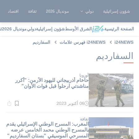
شؤون إسرائيلية
دولي
مونديال 2026
ثقافة
اقتصاد
الصفحة الرئيسية
الشرق الأوسط
شؤون إسرائيلية
دولي
مونديال 2026
ث
i24NEWS
i24NEWS فهرس علامات
السفارديم
السفارديم
أوروبا
حاخام أذربيجاني لليهود الأرمن: "أكرر
مناشدتي ارحلوا قبل فوات الأوان"
06 أكتوبر 2023
وقت
القراءة:
1}
دقيقة.
ثقافة
المغرب: المسرح الوطني الإسرائيلي يقدم
بالمسرح الوطني محمد الخامس عرضه
المسرحي الموسيقي "بستان السفارديم"