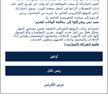
لتغيير اختياراتك أو سحب الموافقة في أي وقت عن طريق النقر على
إدارة التفضيلات الرابط في أسفل صفحة الويب. ستؤثر اختياراتك
داخل الموقع الإلكتروني الخاص بنا. لمزيد من التفاصيل، يرجى
الرجوع إلى سياسة الخصوصية الخاصة بنا.
نعمد نحن وشركاؤنا إلى معالجة البيانات لتقديم:
استخدام بيانات الموقع الجغرافي الدقيقة. فحص خصائص الجهاز
بشكل فعال من أجل تحديد الهوية. تخزين المعلومات و/أو الوصول
إليها على أحد الأجهزة. الإعلانات والمحتوى المخصصان وقياس أداء
الإعلانات والمحتوى وأبحاث الجمهور وتطوير الخدمات.
قائمة الشركاء (المورّدون)
أوافق
رفض الكل
عرض الأغراض
أخبار
أخبار هامة
مباشر
مذياع
برنامج