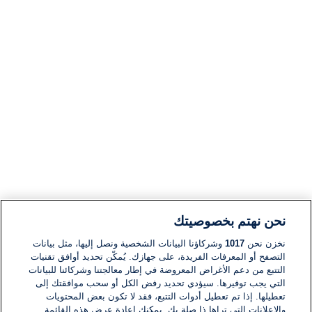
نحن نهتم بخصوصيتك
نخزن نحن
1017
وشركاؤنا البيانات الشخصية ونصل إليها، مثل بيانات
التصفح أو المعرفات الفريدة، على جهازك. يُمكّن تحديد أوافق تقنيات
التتبع من دعم الأغراض المعروضة في إطار معالجتنا وشركائنا للبيانات
التي يجب توفيرها. سيؤدي تحديد رفض الكل أو سحب موافقتك إلى
تعطيلها. إذا تم تعطيل أدوات التتبع، فقد لا تكون بعض المحتويات
والإعلانات التي تراها ذا صلة بك. يمكنك إعادة عرض هذه القائمة