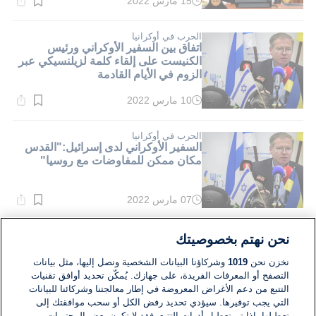
15 مارس 2022
وقت
القراءة:
1}
دقيقة.
الحرب في أوكرانيا
اتفاق بين السفير الأوكراني ورئيس
الكنيست على إلقاء كلمة لزيلنسيكي عبر
الزوم في الأيام القادمة
10 مارس 2022
وقت
القراءة:
2}
دقيقة.
الحرب في أوكرانيا
السفير الأوكراني لدى إسرائيل:"القدس
مكان ممكن للمفاوضات مع روسيا"
07 مارس 2022
وقت
القراءة:
1}
دقيقة.
أوروبا
نحن نهتم بخصوصيتك
السفير الاوكراني لدى اسرائيل لـ
i24news: اوكرانيا طلبت من اسرائيل
نخزن نحن
1019
وشركاؤنا البيانات الشخصية ونصل إليها، مثل بيانات
التوسط بينها وبين روسيا
التصفح أو المعرفات الفريدة، على جهازك. يُمكّن تحديد أوافق تقنيات
التتبع من دعم الأغراض المعروضة في إطار معالجتنا وشركائنا للبيانات
25 أبريل 2021
التي يجب توفيرها. سيؤدي تحديد رفض الكل أو سحب موافقتك إلى
وقت
القراءة:
تعطيلها. إذا تم تعطيل أدوات التتبع، فقد لا تكون بعض المحتويات