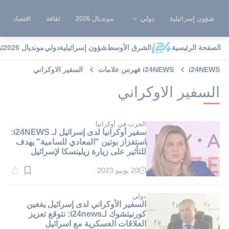
شؤون إسرائيلية
دولي
مونديال 2026
ثقافة
اقتصاد
الصفحة الرئيسية
الشرق الأوسط
شؤون إسرائيلية
دولي
مونديال 2026
ث
i24NEWS
i24NEWS فهرس علامات
السفير الاوكراني
السفير الاوكراني
الحرب في أوكرانيا
سفير أوكرانيا لدى إسرائيل لـ i24NEWS:
استفزاز بوتين "المعادي للسامية" يهدف
للتأثير على زيارة زيلينسكا لإسرائيل
20 يونيو 2023
وقت
القراءة:
3}
دقيقة.
دولي
السفير الأوكراني لدى إسرائيل يفغين
كورنيتشوك لـi24news: نتوقع تعزيز
العلاقات العسكرية مع اسرائيل