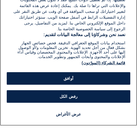
1}
والإعلانات التي تراها ذا صلة بك. يمكنك إعادة عرض هذه القائمة
دقيقة.
لتغيير اختياراتك أو سحب الموافقة في أي وقت عن طريق النقر على
إدارة التفضيلات الرابط في أسفل صفحة الويب. ستؤثر اختياراتك
داخل الموقع الإلكتروني الخاص بنا. لمزيد من التفاصيل، يرجى
الرجوع إلى سياسة الخصوصية الخاصة بنا.
نعمد نحن وشركاؤنا إلى معالجة البيانات لتقديم:
استخدام بيانات الموقع الجغرافي الدقيقة. فحص خصائص الجهاز
بشكل فعال من أجل تحديد الهوية. تخزين المعلومات و/أو الوصول
إليها على أحد الأجهزة. الإعلانات والمحتوى المخصصان وقياس أداء
الإعلانات والمحتوى وأبحاث الجمهور وتطوير الخدمات.
قائمة الشركاء (المورّدون)
أوافق
رفض الكل
عرض الأغراض
أخبار
أخبار هامة
مجانا
مذياع
برنامج