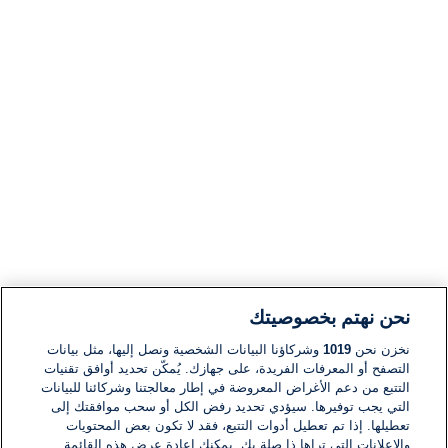
نحن نهتم بخصوصيتك
نخزن نحن
1019
وشركاؤنا البيانات الشخصية ونصل إليها، مثل بيانات
التصفح أو المعرفات الفريدة، على جهازك. يُمكّن تحديد أوافق تقنيات
التتبع من دعم الأغراض المعروضة في إطار معالجتنا وشركائنا للبيانات
التي يجب توفيرها. سيؤدي تحديد رفض الكل أو سحب موافقتك إلى
تعطيلها. إذا تم تعطيل أدوات التتبع، فقد لا تكون بعض المحتويات
والإعلانات التي تراها ذا صلة بك. يمكنك إعادة عرض هذه القائمة