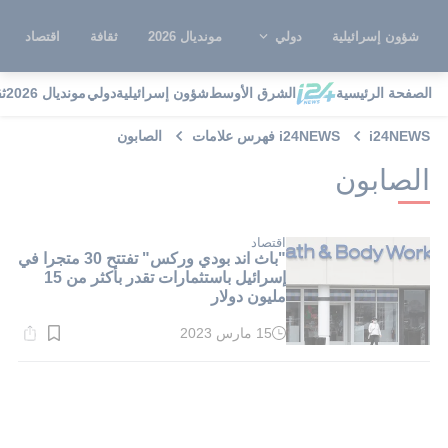
شؤون إسرائيلية
دولي
مونديال 2026
ثقافة
اقتصاد
الصفحة الرئيسية
الشرق الأوسط
شؤون إسرائيلية
دولي
مونديال 2026
ث
i24NEWS
i24NEWS فهرس علامات
الصابون
الصابون
اقتصاد
"باث اند بودي وركس" تفتتح 30 متجرا في
إسرائيل باستثمارات تقدر بأكثر من 15
مليون دولار
15 مارس 2023
وقت
القراءة:
1}
دقيقة.