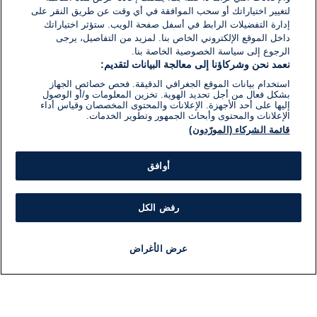
لتغيير اختياراتك أو سحب الموافقة في أي وقت عن طريق النقر على
إدارة التفضيلات الرابط في أسفل صفحة الويب. ستؤثر اختياراتك
داخل الموقع الإلكتروني الخاص بنا. لمزيد من التفاصيل، يرجى
الرجوع إلى سياسة الخصوصية الخاصة بنا.
نعمد نحن وشركاؤنا إلى معالجة البيانات لتقديم:
استخدام بيانات الموقع الجغرافي الدقيقة. فحص خصائص الجهاز
بشكل فعال من أجل تحديد الهوية. تخزين المعلومات و/أو الوصول
إليها على أحد الأجهزة. الإعلانات والمحتوى المخصصان وقياس أداء
الإعلانات والمحتوى وأبحاث الجمهور وتطوير الخدمات.
قائمة الشركاء (المورّدون)
أوافق
رفض الكل
عرض الأغراض
أخبار
أخبار هامة
مباشر
مذياع
برنامج