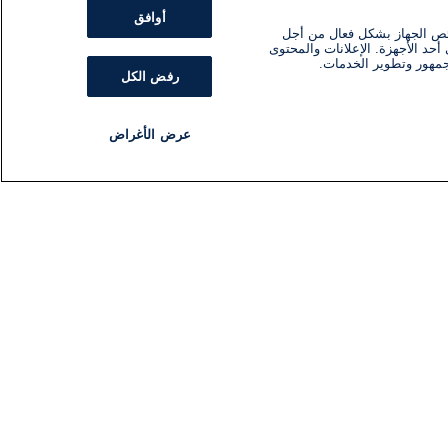
أوافق
ئص الجهاز بشكل فعال من أجل
أحد الأجهزة. الإعلانات والمحتوى
جمهور وتطوير الخدمات.
رفض الكل
عرض الأغراض
مذياع
برنامج
تابعنا
اشترك في النشرة الإخبارية