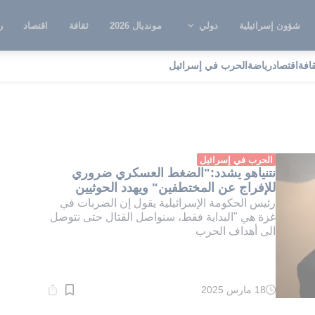
شؤون إسرائيلية
دولي
مونديال 2026
ثقافة
اقتصاد
ر
قافة
اقتصاد
رياضة
الحرب في إسرائيل
لضغط العسكري
الحرب في إسرائيل
نتنياهو يشدد:"الضغط العسكري ضروري
للإفراج عن المختطفين" ويهدد الحوثيين
رئيس الحكومة الإسرائيلية يقول إن الضربات في
غزة هي "البداية فقط، سنواصل القتال حتى نتوصل
الى أهداف الحرب
18 مارس 2025
وقت
القراءة:
1}