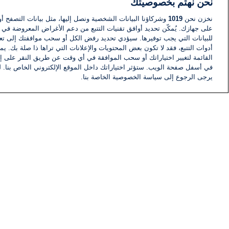
نحن نهتم بخصوصيتك
نخزن نحن
1019
وشركاؤنا البيانات الشخصية ونصل إليها، مثل بيانات التصفح أو
على جهازك. يُمكّن تحديد أوافق تقنيات التتبع من دعم الأغراض المعروضة في إط
للبيانات التي يجب توفيرها. سيؤدي تحديد رفض الكل أو سحب موافقتك إلى تعط
أدوات التتبع، فقد لا تكون بعض المحتويات والإعلانات التي تراها ذا صلة بك. 
القائمة لتغيير اختياراتك أو سحب الموافقة في أي وقت عن طريق النقر على إد
في أسفل صفحة الويب. ستؤثر اختياراتك داخل الموقع الإلكتروني الخاص بنا. ل
يرجى الرجوع إلى سياسة الخصوصية الخاصة بنا.
أخبار
أخبار هامة
معلومات
اللجنة التنفيذية i24NEWS
برنامج i24NEWS
الاذاعة الحية
حياة مهنية
اتصال
خريطة الموقع