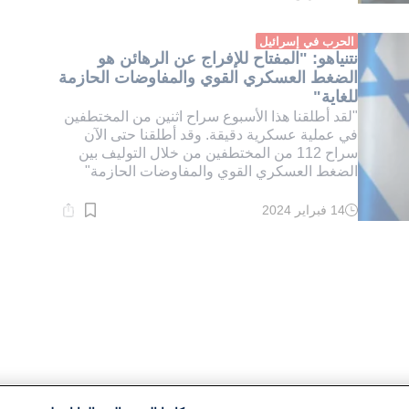
القراءة:
1}
دقيقة.
الحرب في إسرائيل
نتنياهو: "المفتاح للإفراج عن الرهائن هو
الضغط العسكري القوي والمفاوضات الحازمة
للغاية"
"لقد أطلقنا هذا الأسبوع سراح اثنين من المختطفين
في عملية عسكرية دقيقة. وقد أطلقنا حتى الآن
سراح 112 من المختطفين من خلال التوليف بين
الضغط العسكري القوي والمفاوضات الحازمة"
14 فبراير 2024
وقت
القراءة:
5}
دقيقة.