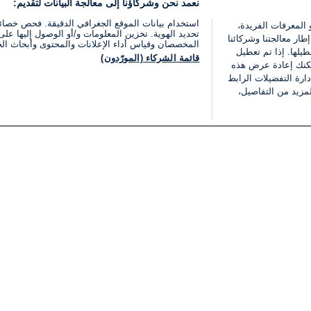
نعمد نحن وشركاؤنا إلى معالجة البيانات لتقديم:
استخدام بيانات الموقع الجغرافي الدقيقة. فحص خصا
 المعرفات الفريدة،
تحديد الهوية. تخزين المعلومات و/أو الوصول إليها على 
ار معالجتنا وشركائنا
المخصصان وقياس أداء الإعلانات والمحتوى وأبحاث ال
يلها. إذا تم تعطيل
قائمة الشركاء (المورّدون)
يمكنك إعادة عرض هذه
ارة التفضيلات الرابط
مزيد من التفاصيل،
مجانا
فئات
قانوني
ملخص الأخبار
شروط الخدمة
الشرق الأوسط
سياسة خاصة
شؤون إسرائيلية
شروط وأحكام الإعلان
دولي
إعلان إمكانية الوصول
مونديال 2026
إدارة التفضيلات
ثقافة
قائمة ملفات تعريف الارتباط
اقتصاد
رياضة
الحرب في إسرائيل