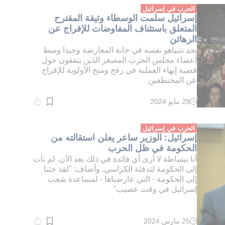
دقيقة.
الحرب في إسرائيل
إسرائيل سلمت الوسطاء وثيقة المقترح
المتعلق باستئناف المفاوضات للإفراج عن
الرهائن
يجد نتنياهو نفسه في خانة المعارضة وحيدا وسط
أعضاء مجلس الحرب المصغر الذين يتفقون حول
قضية إنهاء العملية في رفح ومنح الأولوية للإفراج
عن المختطفين
28 مايو 2024
وقت
القراءة:
2}
دقيقة.
الحرب في إسرائيل
إسرائيل: الوزير ساعر يعلن استقالته من
الحكومة في ظل الحرب
أنا ببساطة لا أرى أي فائدة في ذلك بعد الآن. لم نأت
إلى الحكومة لتدفئة الكراسي. وأضاف: "لقد جئنا
إلى الحكومة - التي عارضناها - لمساعدة شعب
إسرائيل في وقت عصيب"
25 مارس 2024
وقت