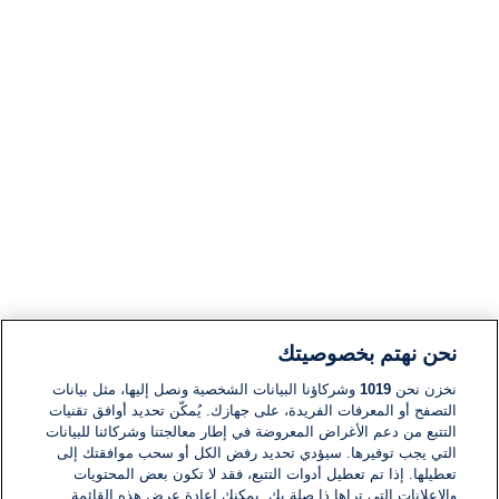
نحن نهتم بخصوصيتك
نخزن نحن
1019
وشركاؤنا البيانات الشخصية ونصل إليها، مثل بيانات
التصفح أو المعرفات الفريدة، على جهازك. يُمكّن تحديد أوافق تقنيات
التتبع من دعم الأغراض المعروضة في إطار معالجتنا وشركائنا للبيانات
التي يجب توفيرها. سيؤدي تحديد رفض الكل أو سحب موافقتك إلى
تعطيلها. إذا تم تعطيل أدوات التتبع، فقد لا تكون بعض المحتويات
والإعلانات التي تراها ذا صلة بك. يمكنك إعادة عرض هذه القائمة