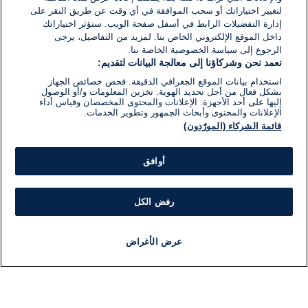
لتغيير اختياراتك أو سحب الموافقة في أي وقت عن طريق النقر على
إدارة التفضيلات الرابط في أسفل صفحة الويب. ستؤثر اختياراتك
داخل الموقع الإلكتروني الخاص بنا. لمزيد من التفاصيل، يرجى
الرجوع إلى سياسة الخصوصية الخاصة بنا.
نعمد نحن وشركاؤنا إلى معالجة البيانات لتقديم:
استخدام بيانات الموقع الجغرافي الدقيقة. فحص خصائص الجهاز
بشكل فعال من أجل تحديد الهوية. تخزين المعلومات و/أو الوصول
إليها على أحد الأجهزة. الإعلانات والمحتوى المخصصان وقياس أداء
الإعلانات والمحتوى وأبحاث الجمهور وتطوير الخدمات.
قائمة الشركاء (المورّدون)
أوافق
رفض الكل
عرض الأغراض
أخبار
أخبار هامة
مباشر
مذياع
برنامج