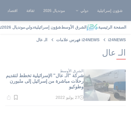
شؤون إسرائيلية
دولي
مونديال 2026
ثقافة
اقتصاد
الصفحة الرئيسية
الشرق الأوسط
شؤون إسرائيلية
دولي
مونديال 2026
ث
i24NEWS
i24NEWS فهرس علامات
الـ عال
الـ عال
الشرق الأوسط
شركة "الـ عال" الإسرائيلية تخطط لتقديم
رحلات مباشرة من إسرائيل إلى ملبورن
وطوكيو
27 يوليو 2022
وقت
القراءة:
1}
دقيقة.