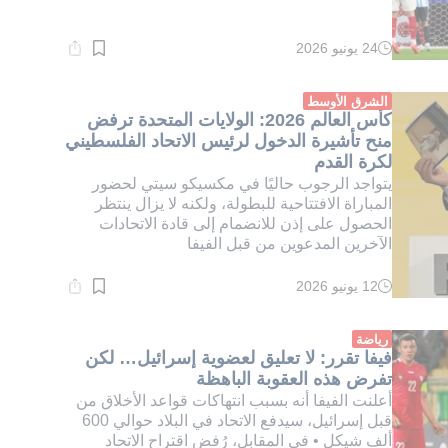
24 يونيو 2026
وقت
القراءة:
1}
دقيقة.
الشرق الأوسط
كأس العالم 2026: الولايات المتحدة ترفض
منح تأشيرة الدخول لرئيس الاتحاد الفلسطيني
لكرة القدم
يتواجد الرجوب حاليًا في مكسيكو سيتي لحضور
المباراة الافتتاحية للبطولة، ولكنه لا يزال ينتظر
الحصول على إذن للانضمام إلى قادة الاتحادات
الآخرين المدعوين من قبل الفيفا
12 يونيو 2026
وقت
القراءة:
1}
دقيقة.
رياضة
فيفا تقرر: لا تعليق لعضوية إسرائيل… لكن
تفرض هذه العقوبة الباهظة
أعلنت الفيفا أنه بسبب انتهاكات قواعد الأخلاق من
قبل إسرائيل، سيدفع الاتحاد في البلاد حوالي 600
ألف شيكل • في المقابل، رُفض اقتراح الاتحاد