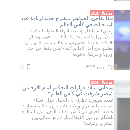
القراءة:
1}
دقيقة.
مونديال 2026
فيفا يفاجئ الجماهير بمقترح جديد لزيادة عدد
المنتخبات في كأس العالم
رئيس الفيفا قال إنه بعد انتهاء البطولة الحالية
ستُدرس إمكانية مشاركة 64 دولة في مونديال
2030• "عندما ننظم بطولة عالمية، من المهم أن
ننظمها من أجل العالم كله - ليس فقط من أجل
أوروبا وأمريكا الجنوبية"
12 يوليو 2026
وقت
القراءة:
1}
دقيقة.
مونديال 2026
ممداني ينتقد قرارات التحكيم أمام الأرجنتين:
"مصر سُرقت في كأس العالم"
عمدة نيويورك تطرق إلى الجدل حول إقصاء
المنتخب المصري والادعاءات حول تحكيم منحاز •
عاصفة أخرى في كأس العالم: التعيين غير المألوف
للحكام من قبل الفيفا لمباراة ربع النهائي بين
المغرب وفرنسا