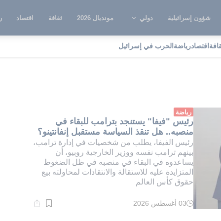
شؤون إسرائيلية
دولي
مونديال 2026
ثقافة
اقتصاد
ر
قافة
اقتصاد
رياضة
الحرب في إسرائيل
فيفا
رياضة
رئيس "فيفا" يستنجد بترامب للبقاء في
منصبه.. هل تنقذ السياسة مستقبل إنفانتينو؟
رئيس الفيفا، يطلب من شخصيات في إدارة ترامب،
بينهم ترامب نفسه ووزير الخارجية روبيو، أن
يساعدوه في البقاء في منصبه في ظل الضغوط
المتزايدة عليه للاستقالة والانتقادات لمحاولته بيع
حقوق كأس العالم
03 أغسطس 2026
وقت
القراءة:
1}