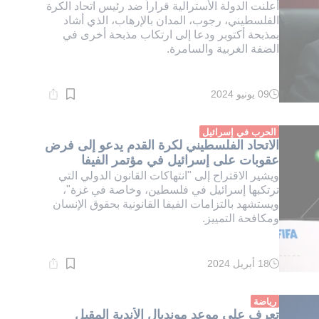
أعلنت الدولة الأسترالية قراراً ضد رئيس اتحاد الكرة
الفلسطيني، رجوب، المدان بالإرهاب، الذي أشاد
بمذبحة أكتوبر ودعا إلى ارتكاب مذبحة أخرى في
الضفة الغربية والسامرة.
09 يونيو 2024
وقت
القراءة:
1}
دقيقة.
الحرب في إسرائيل
الاتحاد الفلسطيني لكرة القدم يدعو إلى فرض
عقوبات على إسرائيل في مؤتمر الفيفا
ويشير الاقتراح إلى "انتهاكات القانون الدولي التي
ترتكبها إسرائيل في فلسطين، وخاصة في غزة"،
ويستشهد بالتزامات الفيفا القانونية بحقوق الإنسان
ومكافحة التمييز.
18 أبريل 2024
وقت
القراءة:
1}
دقيقة.
رياضة
تعرف على موعد مونديال الأندية المقبل