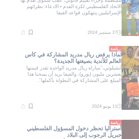
للمنظمة بإجراء تقييم قانوني، عقب شكوى تقدم بها
الاتحاد الفلسطيني لكرة القدم • الادعاء: نظرائهم
الإسرائيليين ينتهكون قواعد الفيفا
27 سبتمبر 2024
وقت
القراءة:
1}
دقيقة.
رياضة
لماذا يرفض ريال مدريد المشاركة في كأس
العالم للأندية بصيغتها الجديدة؟
أنشيلوتي،"مباراة ريال مدريد الواحدة تقدر قيمتها
بعشرين مليون (يورو)، والفيفا يريد أن يمنحنا هذا
المبلغ على المشاركة في البطولة بأكملها".
11 يونيو 2024
وقت
القراءة:
1}
دقيقة.
رياضة
أستراليا تحظر دخول المسؤول الفلسطيني
جبريل الرجوب إلى البلاد