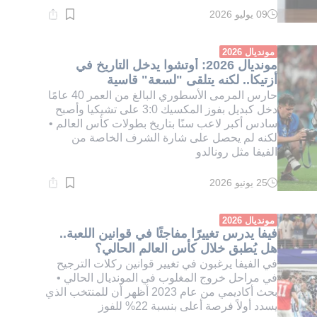
09 يوليو 2026
وقت
القراءة:
1}
دقيقة.
مونديال 2026
مونديال 2026: أوتشوا يدخل التاريخ في
أزتيكا.. لكنه يتلقى "لسعة" قاسية
حارس المرمى الأسطوري البالغ من العمر 40 عامًا
دخل كبديل بفوز المكسيك 3:0 على تشيكيا وأصبح
سادس أكبر لاعب سنًا بتاريخ بطولات كأس العالم •
لكنه لم يحصل على شارة الشرف الخاصة من
الفيفا مثل رونالدو
25 يونيو 2026
وقت
القراءة:
2}
دقيقة.
مونديال 2026
فيفا يدرس تغييرًا مفاجئًا في قوانين اللعبة..
هل يُطبق خلال كأس العالم الحالي؟
في الفيفا يرغبون في تغيير قوانين ركلات الترجيح
في مراحل خروج المغلوب في المونديال الحالي •
بحث أكاديمي من عام 2023 أظهر أن للمنتخب الذي
يسدد أولاً فرصة أعلى بنسبة 22% للفوز