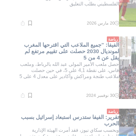
الفلسطيني بطلب التعليق
20 مارس 2026
وقت
القراءة:
1}
دقيقة.
رياضة
الفيفا: "جميع الملاعب التي اقترحها المغرب
لمونديال 2030 حصلت على تقييم مرتفع لم
يقل عن 4 من 5
حصل ملعب الأمير المولى عبد الله بالرباط، وملعب
فاس، على نقطة 4,1 على 5، في حين حصلت
ملاعب طنجة ومراكش وأكادير على معدل 4 على 5
30 نوفمبر 2024
وقت
القراءة:
1}
دقيقة.
رياضة
تقرير: الفيفا ستدرس استبعاد إسرائيل بسبب
الحرب
وبحسب سكاي نيوز، فقد أمرت الهيئة الإدارية