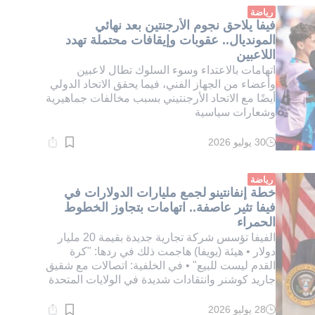
دقيقة.
رياضة
فيفا يلاحق نجوم الأرجنتين بعد نهائي
المونديال.. عقوبات وإيقافات محتملة تهدد
اللاعبين
اتهامات بالاعتداء وسوء السلوك تطال لاعبين
وأعضاء من الجهاز الفني، فيما يحقق الاتحاد الدولي
أيضًا مع الاتحاد الأرجنتيني بسبب مخالفات جماهيرية
وشعارات سياسية
30 يوليو 2026
وقت
القراءة:
1}
دقيقة.
رياضة
خطة إنفانتينو لجمع مليارات الدولارات في
فيفا تثير عاصفة.. اتهامات بتجاوز الخطوط
الحمراء
الفيفا تؤسس شركة تجارية جديدة بقيمة 20 مليار
دولار • هيئة (يويفا) هاجمت ذلك في ردها: "كرة
القدم ليست للبيع" • في الخلفية: اتصالات مع شقيق
جاريد كوشنر وانتقادات شديدة في الولايات المتحدة
28 يوليو 2026
وقت