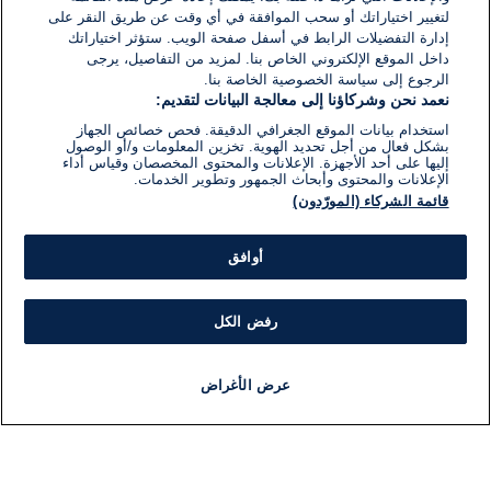
لتغيير اختياراتك أو سحب الموافقة في أي وقت عن طريق النقر على
إدارة التفضيلات الرابط في أسفل صفحة الويب. ستؤثر اختياراتك
داخل الموقع الإلكتروني الخاص بنا. لمزيد من التفاصيل، يرجى
الرجوع إلى سياسة الخصوصية الخاصة بنا.
نعمد نحن وشركاؤنا إلى معالجة البيانات لتقديم:
استخدام بيانات الموقع الجغرافي الدقيقة. فحص خصائص الجهاز
بشكل فعال من أجل تحديد الهوية. تخزين المعلومات و/أو الوصول
إليها على أحد الأجهزة. الإعلانات والمحتوى المخصصان وقياس أداء
الإعلانات والمحتوى وأبحاث الجمهور وتطوير الخدمات.
قائمة الشركاء (المورّدون)
أوافق
رفض الكل
عرض الأغراض
أخبار
أخبار هامة
مباشر
مذياع
برنامج