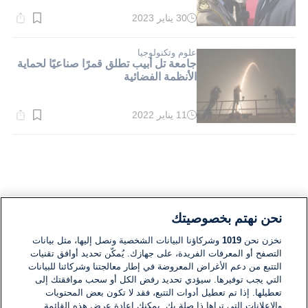
30 يناير 2023
وقت
القراءة:
5}
دقيقة.
علوم وتكنولوجيا
جامعة تل أبيب تطلق قمرًا صناعيًا لحماية
الأنظمة الفضائية
11 يناير 2022
وقت
القراءة:
1}
دقيقة.
نحن نهتم بخصوصيتك
نخزن نحن
1019
وشركاؤنا البيانات الشخصية ونصل إليها، مثل بيانات
التصفح أو المعرفات الفريدة، على جهازك. يُمكّن تحديد أوافق تقنيات
التتبع من دعم الأغراض المعروضة في إطار معالجتنا وشركائنا للبيانات
التي يجب توفيرها. سيؤدي تحديد رفض الكل أو سحب موافقتك إلى
تعطيلها. إذا تم تعطيل أدوات التتبع، فقد لا تكون بعض المحتويات
والإعلانات التي تراها ذا صلة بك. يمكنك إعادة عرض هذه القائمة