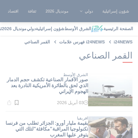
شؤون إسرائيلية
دولي
مونديال 2026
ثقافة
اقتصاد
الصفحة الرئيسية
الشرق الأوسط
شؤون إسرائيلية
دولي
مونديال 2026
ث
i24NEWS
i24NEWS فهرس علامات
القمر الصناعي
القمر الصناعي
الشرق الأوسط
صور الأقمار الصناعية تكشف حجم الدمار
الذي لحق بالطائرة الأمريكية النادرة بعد
الهجوم الإيراني
03 أبريل 2026
وقت
القراءة:
1}
دقيقة.
افريقيا
بقيمة مليار أورو: الجزائر تطلب من فرنسا
تكنولوجيا المراقبة"مكافئة"لتلك التي
يتوفر عليها المغرب