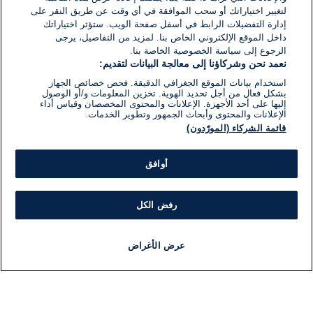
لتغيير اختياراتك أو سحب الموافقة في أي وقت عن طريق النقر على
إدارة التفضيلات الرابط في أسفل صفحة الويب. ستؤثر اختياراتك
داخل الموقع الإلكتروني الخاص بنا. لمزيد من التفاصيل، يرجى
الرجوع إلى سياسة الخصوصية الخاصة بنا.
نعمد نحن وشركاؤنا إلى معالجة البيانات لتقديم:
استخدام بيانات الموقع الجغرافي الدقيقة. فحص خصائص الجهاز
بشكل فعال من أجل تحديد الهوية. تخزين المعلومات و/أو الوصول
إليها على أحد الأجهزة. الإعلانات والمحتوى المخصصان وقياس أداء
الإعلانات والمحتوى وأبحاث الجمهور وتطوير الخدمات.
قائمة الشركاء (المورّدون)
أوافق
رفض الكل
عرض الأغراض
أخبار
أخبار هامة
مباشر
مذياع
برنامج