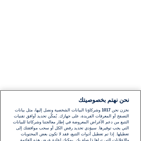
نحن نهتم بخصوصيتك
نخزن نحن
1017
وشركاؤنا البيانات الشخصية ونصل إليها، مثل بيانات
التصفح أو المعرفات الفريدة، على جهازك. يُمكّن تحديد أوافق تقنيات
التتبع من دعم الأغراض المعروضة في إطار معالجتنا وشركائنا للبيانات
التي يجب توفيرها. سيؤدي تحديد رفض الكل أو سحب موافقتك إلى
تعطيلها. إذا تم تعطيل أدوات التتبع، فقد لا تكون بعض المحتويات
والإعلانات التي تراها ذا صلة بك. يمكنك إعادة عرض هذه القائمة