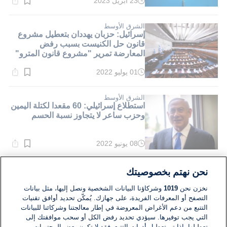
23 أبريل 2023
وقت
القراءة:
1}
دقيقة.
الشرق الأوسط
إسرائيل: حزبان يهددان بتعطيل مشروع
قانون حل الكنيست بسبب رفض
المعارضة تمرير "مشروع قانون المترو"
01 يوليو 2022
وقت
القراءة:
1}
دقيقة.
الشرق الأوسط
استطلاع إسرائيلي: 60 مقعدا لكتلة اليمين
وحزب ساعر لا يتجاوز نسبة الحسم
08 يونيو 2022
وقت
القراءة:
1}
دقيقة.
الشرق الأوسط
نحن نهتم بخصوصيتك
رئيس الكنيست سيعلن الإثنين الوشيك
نجاح لبيد بتشكيل حكومة تناوب مع بينيت
نخزن نحن
1019
وشركاؤنا البيانات الشخصية ونصل إليها، مثل بيانات
التصفح أو المعرفات الفريدة، على جهازك. يُمكّن تحديد أوافق تقنيات
التتبع من دعم الأغراض المعروضة في إطار معالجتنا وشركائنا للبيانات
04 يونيو 2021
التي يجب توفيرها. سيؤدي تحديد رفض الكل أو سحب موافقتك إلى
وقت
القراءة:
تعطيلها. إذا تم تعطيل أدوات التتبع، فقد لا تكون بعض المحتويات