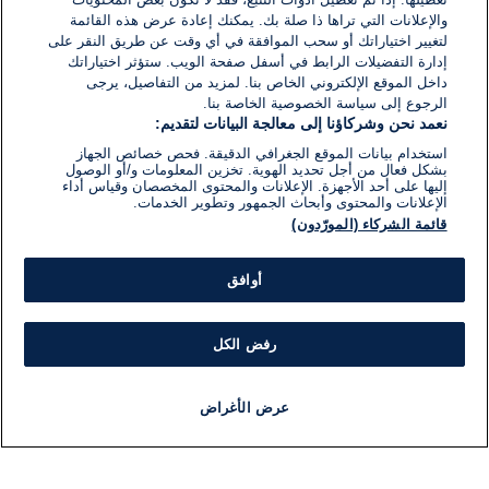
1}
والإعلانات التي تراها ذا صلة بك. يمكنك إعادة عرض هذه القائمة
دقيقة.
لتغيير اختياراتك أو سحب الموافقة في أي وقت عن طريق النقر على
إدارة التفضيلات الرابط في أسفل صفحة الويب. ستؤثر اختياراتك
داخل الموقع الإلكتروني الخاص بنا. لمزيد من التفاصيل، يرجى
الرجوع إلى سياسة الخصوصية الخاصة بنا.
نعمد نحن وشركاؤنا إلى معالجة البيانات لتقديم:
استخدام بيانات الموقع الجغرافي الدقيقة. فحص خصائص الجهاز
بشكل فعال من أجل تحديد الهوية. تخزين المعلومات و/أو الوصول
إليها على أحد الأجهزة. الإعلانات والمحتوى المخصصان وقياس أداء
الإعلانات والمحتوى وأبحاث الجمهور وتطوير الخدمات.
قائمة الشركاء (المورّدون)
أوافق
رفض الكل
عرض الأغراض
أخبار
أخبار هامة
مجانا
مذياع
برنامج