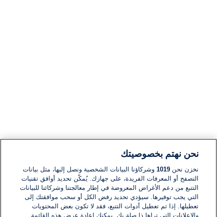
نحن نهتم بخصوصيتك
نخزن نحن
1019
وشركاؤنا البيانات الشخصية ونصل إليها، مثل بيانات
التصفح أو المعرفات الفريدة، على جهازك. يُمكّن تحديد أوافق تقنيات
التتبع من دعم الأغراض المعروضة في إطار معالجتنا وشركائنا للبيانات
التي يجب توفيرها. سيؤدي تحديد رفض الكل أو سحب موافقتك إلى
تعطيلها. إذا تم تعطيل أدوات التتبع، فقد لا تكون بعض المحتويات
والإعلانات التي تراها ذا صلة بك. يمكنك إعادة عرض هذه القائمة