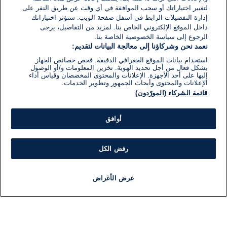
لتغيير اختياراتك أو سحب الموافقة في أي وقت عن طريق النقر على
إدارة التفضيلات الرابط في أسفل صفحة الويب. ستؤثر اختياراتك
داخل الموقع الإلكتروني الخاص بنا. لمزيد من التفاصيل، يرجى
الرجوع إلى سياسة الخصوصية الخاصة بنا.
نعمد نحن وشركاؤنا إلى معالجة البيانات لتقديم:
استخدام بيانات الموقع الجغرافي الدقيقة. فحص خصائص الجهاز
بشكل فعال من أجل تحديد الهوية. تخزين المعلومات و/أو الوصول
إليها على أحد الأجهزة. الإعلانات والمحتوى المخصصان وقياس أداء
الإعلانات والمحتوى وأبحاث الجمهور وتطوير الخدمات.
قائمة الشركاء (المورّدون)
أوافق
رفض الكل
عرض الأغراض
أخبار
أخبار هامة
مباشر
مذياع
برنامج