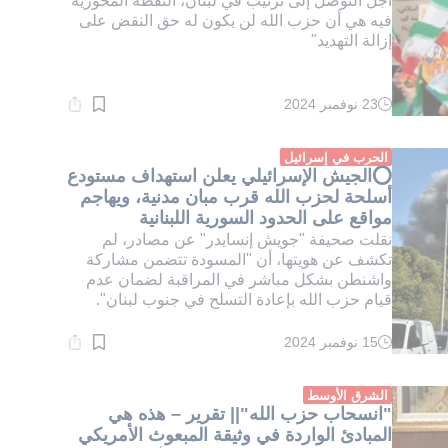
أجل التوصل إلى ترتيب في لبنان، النقطة المحورية
فيه هي أن حزب الله لن يكون له حق النقض على
إزالة التهديد"
23 نوفمبر 2024
وقت
القراءة:
1}
دقيقة.
الحرب في إسرائيل
⭕الجيش الإسرائيلي يعلن استهداف مستودع
أسلحة لحزب الله قرب مبان مدنية، ويهاجم
مواقع على الحدود السورية اللبنانية
نقلت صحيفة "جويش إنسايدر" عن مصادر، لم
تكشف عن هويتها، أن "المسودة تتضمن مشاركة
واشنطن بشكل مباشر في المراقبة لضمان عدم
قيام حزب الله بإعادة التسلح في جنوب لبنان".
15 نوفمبر 2024
وقت
القراءة:
1}
دقيقة.
الشرق الأوسط
"انسحاب حزب الله"|| تقرير – هذه هي
المبادئ الواردة في وثيقة المبعوث الأمريكي