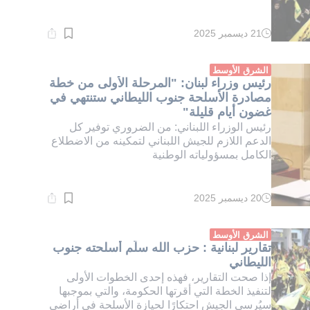
21 ديسمبر 2025
وقت
القراءة:
1}
دقيقة.
الشرق الأوسط
رئيس وزراء لبنان: "المرحلة الأولى من خطة
مصادرة الأسلحة جنوب الليطاني ستنتهي في
غضون أيام قليلة"
رئيس الوزراء اللبناني: من الضروري توفير كل
الدعم اللازم للجيش اللبناني لتمكينه من الاضطلاع
الكامل بمسؤولياته الوطنية
20 ديسمبر 2025
وقت
القراءة:
1}
دقيقة.
الشرق الأوسط
تقارير لبنانية : حزب الله سلّم أسلحته جنوب
الليطاني
إذا صحت التقارير، فهذه إحدى الخطوات الأولى
لتنفيذ الخطة التي أقرتها الحكومة، والتي بموجبها
سيُرسي الجيش احتكارًا لحيازة الأسلحة في أراضي