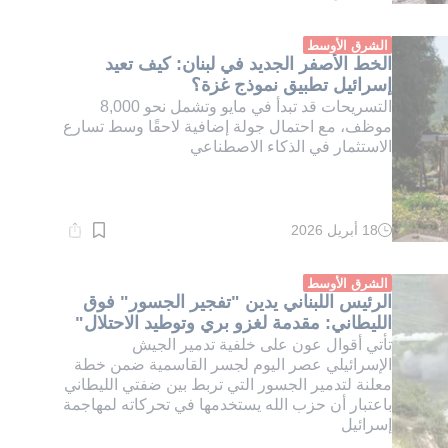
القراءة:
1}
دقيقة.
الشرق الأوسط
الخط الأصفر الجديد في لبنان: كيف تعيد
إسرائيل تطبيق نموذج غزة؟
التسريحات قد تبدأ في مايو وتشمل نحو 8,000
موظف، مع احتمال جولة إضافية لاحقًا وسط تسارع
الاستثمار في الذكاء الاصطناعي
18 أبريل 2026
وقت
القراءة:
1}
دقيقة.
الشرق الأوسط
الرئيس اللبناني يدين "تفجير الجسور" فوق
الليطاني: مقدمة لغزو بري وتوطيد الاحتلال"
تأتي أقوال عون على خلفية تدمير الجيش
الإسرائيلي عصر اليوم لجسر القاسمية ضمن خطة
معلنة لتدمير الجسور التي تربط بين ضفتي الليطاني
باعتبار أن حزب الله يستخدمها في تحركاته لمهاجمة
إسرائيل