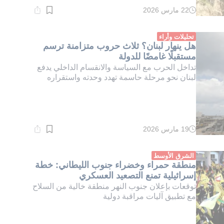
22 مارس 2026
وقت
القراءة:
1}
دقيقة.
تحليلات وأراء
هل ينهار لبنان؟ ثلاث حروب متزامنة ترسم
مستقبلًا غامضًا للدولة
تداخل الحرب مع السياسة والانقسام الداخلي يدفع
لبنان نحو مرحلة حاسمة تهدد وحدته واستقراره
19 مارس 2026
وقت
القراءة:
1}
دقيقة.
الشرق الأوسط
منطقة حمراء وخضراء جنوب الليطاني: خطة
إسرائيلية تمنع التصعيد العسكري
توقعات بإعلان جنوب النهر منطقة خالية من السلاح
مع تطبيق آليات مراقبة دولية