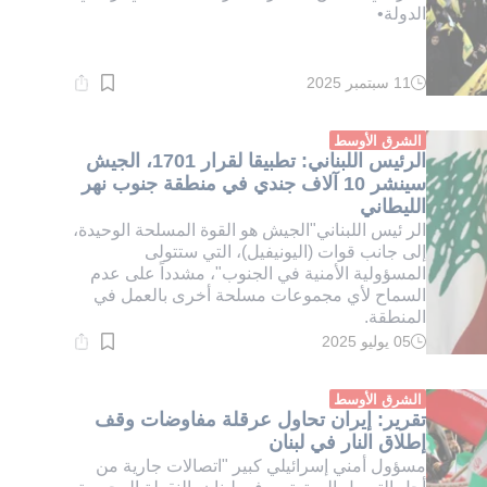
الدولة•
11 سبتمبر 2025
وقت
القراءة:
1}
دقيقة.
الشرق الأوسط
الرئيس اللبناني: تطبيقا لقرار 1701، الجيش
سينشر 10 آلاف جندي في منطقة جنوب نهر
الليطاني
الر ئيس اللبناني"الجيش هو القوة المسلحة الوحيدة،
إلى جانب قوات (اليونيفيل)، التي ستتولى
المسؤولية الأمنية في الجنوب"، مشدداً على عدم
السماح لأي مجموعات مسلحة أخرى بالعمل في
المنطقة.
05 يوليو 2025
وقت
القراءة:
1}
دقيقة.
الشرق الأوسط
تقرير: إيران تحاول عرقلة مفاوضات وقف
إطلاق النار في لبنان
مسؤول أمني إسرائيلي كبير "اتصالات جارية من