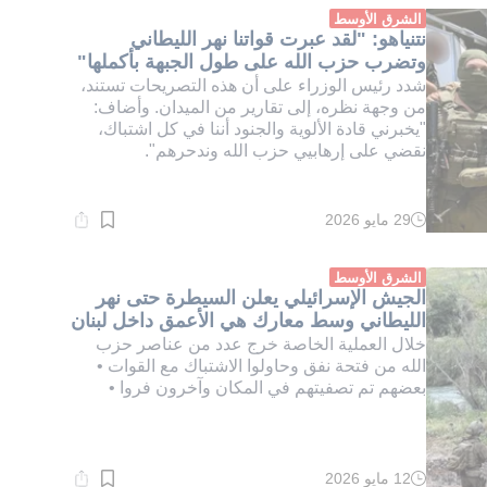
دقيقة.
الشرق الأوسط
نتنياهو: "لقد عبرت قواتنا نهر الليطاني
وتضرب حزب الله على طول الجبهة بأكملها"
شدد رئيس الوزراء على أن هذه التصريحات تستند،
من وجهة نظره، إلى تقارير من الميدان. وأضاف:
"يخبرني قادة الألوية والجنود أننا في كل اشتباك،
نقضي على إرهابيي حزب الله وندحرهم".
29 مايو 2026
وقت
القراءة:
1}
دقيقة.
الشرق الأوسط
الجيش الإسرائيلي يعلن السيطرة حتى نهر
الليطاني وسط معارك هي الأعمق داخل لبنان
خلال العملية الخاصة خرج عدد من عناصر حزب
الله من فتحة نفق وحاولوا الاشتباك مع القوات •
بعضهم تم تصفيتهم في المكان وآخرون فروا •
12 مايو 2026
وقت