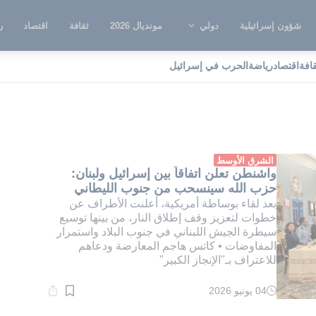
شؤون إسرائيلية
دولي
مونديال 2026
ثقافة
اقتصاد
ر
قافة
اقتصاد
رياضة
الحرب في إسرائيل
ليطاني
الشرق الأوسط
واشنطن تعلن اتفاقاً بين إسرائيل ولبنان:
حزب الله سينسحب من جنوب الليطاني
بعد لقاء بوساطة أمريكية، أعلنت الأطراف عن
خطوات لتعزيز وقف إطلاق النار، من بينها توسيع
سيطرة الجيش اللبناني في جنوب البلاد واستمرار
المفاوضات • كاتس هاجم المعارضة ودعاهم
للاعتراف بـ"الإنجاز الكبير"
04 يونيو 2026
وقت
القراءة:
1}