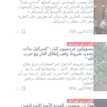
قال مصدر دبلوماسي عربي لموقع "أساس ميديا"
الإخباري اللبناني إنه من المتوقع أن يصل المبعوث
الأمريكي إلى الشرق الأوسط إلى إسرائيل •
وبحسب التقارير فإن لبنان لم تعترض على الطرح
وهي الآن تنتظر رد إسرائيل
27 أكتوبر 2024
وقت
القراءة:
1}
دقيقة.
الحرب في إسرائيل
مسؤولون فرنسيون كبار: "إسرائيل بدأت
بتحديد شروط وقف إطلاق النار مع حزب
الله"
تشمل شروط الدخول في المحادثات نزع سلاح
حزب الله بشكل كامل – وانسحابها إلى ما بعد
شمال الليطاني. كما حذرت إسرائيل فرنسا من أن
أي اعتراف بالدولة الفلسطينية سيقابل برفض
التعاون
09 أكتوبر 2024
وقت
القراءة:
1}
دقيقة.
الحرب في إسرائيل
هغاري: سنضمن العودة الآمنة للإسرائيليين