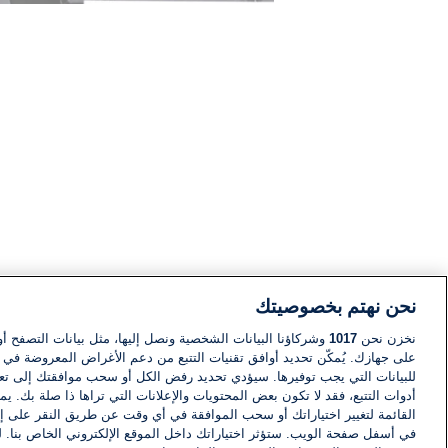
نحن نهتم بخصوصيتك
نخزن نحن
1017
وشركاؤنا البيانات الشخصية ونصل إليها، مثل بيانات التصفح أو
على جهازك. يُمكّن تحديد أوافق تقنيات التتبع من دعم الأغراض المعروضة في إط
للبيانات التي يجب توفيرها. سيؤدي تحديد رفض الكل أو سحب موافقتك إلى تعط
أدوات التتبع، فقد لا تكون بعض المحتويات والإعلانات التي تراها ذا صلة بك. 
القائمة لتغيير اختياراتك أو سحب الموافقة في أي وقت عن طريق النقر على إد
في أسفل صفحة الويب. ستؤثر اختياراتك داخل الموقع الإلكتروني الخاص بنا. ل