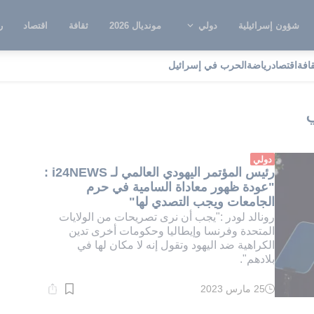
شؤون إسرائيلية
دولي
مونديال 2026
ثقافة
اقتصاد
ر
قافة
اقتصاد
رياضة
الحرب في إسرائيل
مؤتمر اليهودي العالمي
دولي
رئيس المؤتمر اليهودي العالمي لـ i24NEWS :
"عودة ظهور معاداة السامية في حرم
الجامعات ويجب التصدي لها"
رونالد لودر :"يجب أن نرى تصريحات من الولايات
المتحدة وفرنسا وإيطاليا وحكومات أخرى تدين
الكراهية ضد اليهود وتقول إنه لا مكان لها في
بلادهم".
25 مارس 2023
وقت
القراءة:
1}