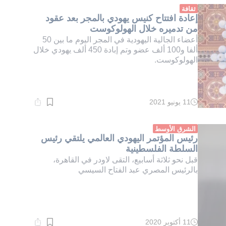
دقيقة.
ثقافة
إعادة افتتاح كنيس يهودي بالمجر بعد عقود
من تدميره خلال الهولوكوست
أعضاء الجالية اليهودية في المجر اليوم ما بين 50
ألفا و100 ألف عضو وتم إبادة 450 ألف يهودي خلال
الهولوكوست.
11 يونيو 2021
وقت
القراءة:
1}
دقيقة.
الشرق الأوسط
رئيس المؤتمر اليهودي العالمي يلتقي رئيس
السلطة الفلسطينية
قبل نحو ثلاثة أسابيع، التقى لاودر في القاهرة،
بالرئيس المصري عبد الفتاح السيسي
11 أكتوبر 2020
وقت