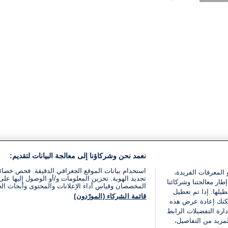
القراءة:
1}
دقيقة.
نعمد نحن وشركاؤنا إلى معالجة البيانات لتقديم:
استخدام بيانات الموقع الجغرافي الدقيقة. فحص خصا
 المعرفات الفريدة،
تحديد الهوية. تخزين المعلومات و/أو الوصول إليها على 
ار معالجتنا وشركائنا
المخصصان وقياس أداء الإعلانات والمحتوى وأبحاث ال
يلها. إذا تم تعطيل
قائمة الشركاء (المورّدون)
يمكنك إعادة عرض هذه
ارة التفضيلات الرابط
مزيد من التفاصيل،