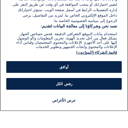
لتغيير اختياراتك أو سحب الموافقة في أي وقت عن طريق النقر على
إدارة التفضيلات الرابط في أسفل صفحة الويب. ستؤثر اختياراتك
داخل الموقع الإلكتروني الخاص بنا. لمزيد من التفاصيل، يرجى
الرجوع إلى سياسة الخصوصية الخاصة بنا.
نعمد نحن وشركاؤنا إلى معالجة البيانات لتقديم:
استخدام بيانات الموقع الجغرافي الدقيقة. فحص خصائص الجهاز
بشكل فعال من أجل تحديد الهوية. تخزين المعلومات و/أو الوصول
إليها على أحد الأجهزة. الإعلانات والمحتوى المخصصان وقياس أداء
الإعلانات والمحتوى وأبحاث الجمهور وتطوير الخدمات.
قائمة الشركاء (المورّدون)
أوافق
رفض الكل
عرض الأغراض
أخبار
أخبار هامة
مباشر
مذياع
برنامج