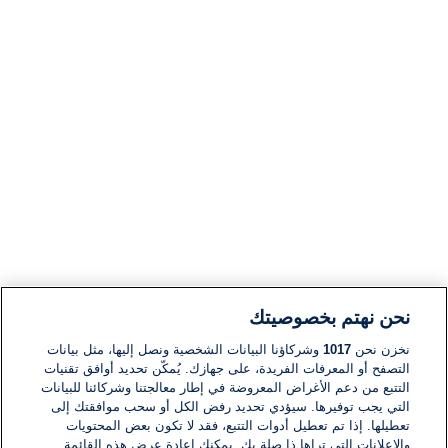
نحن نهتم بخصوصيتك
نخزن نحن
1017
وشركاؤنا البيانات الشخصية ونصل إليها، مثل بيانات
التصفح أو المعرفات الفريدة، على جهازك. يُمكّن تحديد أوافق تقنيات
التتبع من دعم الأغراض المعروضة في إطار معالجتنا وشركائنا للبيانات
التي يجب توفيرها. سيؤدي تحديد رفض الكل أو سحب موافقتك إلى
تعطيلها. إذا تم تعطيل أدوات التتبع، فقد لا تكون بعض المحتويات
والإعلانات التي تراها ذا صلة بك. يمكنك إعادة عرض هذه القائمة