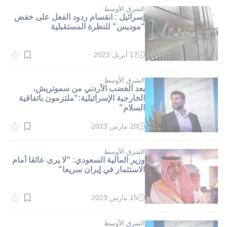
1}
دقيقة.
الشرق الأوسط
إسرائيل : انقسام ردود الفعل على خفض
"موديس" للنظرة المستقبلية
17 أبريل 2023
وقت
القراءة:
1}
دقيقة.
الشرق الأوسط
بعد الغضب الأردني من سموتريش،
الخارجية الإسرائيلية:"ملتزمون باتفاقية
السلام"
20 مارس 2023
وقت
القراءة:
2}
دقيقة.
الشرق الأوسط
وزير المالية السعودي: "لا يرى عائقا أمام
الاستثمار في إيران سريعا"
15 مارس 2023
وقت
القراءة:
2}
دقيقة.
الشرق الأوسط