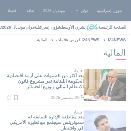
شؤون إسرائيلية
دولي
مونديال 2026
ثقافة
اقتصاد
الصفحة الرئيسية
الشرق الأوسط
شؤون إسرائيلية
دولي
مونديال 2026
ث
i24NEWS
i24NEWS فهرس علامات
المالية
المالية
اقتصاد
بعد أكثر من 6 سنوات على أزمة اقتصادية:
الحكومة اللبنانية تقر مشروع قانون
الانتظام المالي وتوزيع الخسائر
26 ديسمبر 2025
وقت
القراءة:
1}
دقيقة.
اقتصاد
بعد مقاطعة الإدارة السابقة له:
سموتريتش سيجتمع مع نظيره الأمريكي
في واشنطن