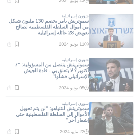
23 يونيو 2024
وقت
القراءة:
2}
دقيقة.
شؤون إسرائيلية
سموتريش يأمر بخصم 130 مليون شيكل
من أموال السلطة الفلسطينية لصالح
تعويض 28 عائلة إسرائيلية
11 يونيو 2024
وقت
القراءة:
1}
دقيقة.
شؤون إسرائيلية
سموتريتش يتنصل من المسؤولية: "7
أكتوبر؟ لا يتعلق بي - قادة الجيش
الإسرائيلي فشلوا"
05 يونيو 2024
وقت
القراءة:
1}
دقيقة.
شؤون إسرائيلية
سموتريتش لنتنياهو: "لن يتم تحويل
الأموال إلى السلطة الفلسطينية حتى
إشعار آخر"
22 مايو 2024
وقت
القراءة: