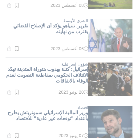
08 أغسطس 2023
وقت
القراءة:
3}
دقيقة.
الشرق الأوسط
تقرير: نتنياهو يؤكد أن الإصلاح القضائي
يقترب من نهايته
06 أغسطس 2023
وقت
القراءة:
1}
دقيقة.
شؤون إسرائيلية
إسرائيل: كتلة يهدوت هتوراة المتدينة تهدّد
الائتلاف الحكومي بمقاطعة التصويت لعدم
الوفاء بالاتفاقات
20 يونيو 2023
وقت
القراءة:
2}
دقيقة.
اقتصاد
وزير المالية الإسرائيلي سموتريتش يطرح
باعتداد "توقعات غير عادية" للاقتصاد
07 يونيو 2023
وقت