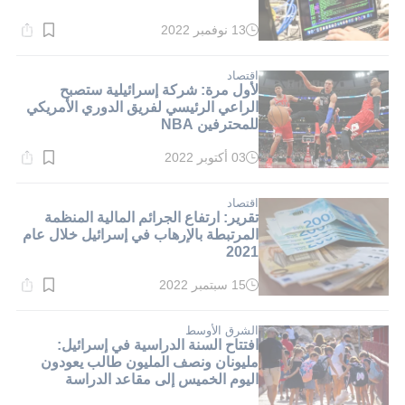
13 نوفمبر 2022
وقت
القراءة:
1}
دقيقة.
اقتصاد
لأول مرة: شركة إسرائيلية ستصبح
الراعي الرئيسي لفريق الدوري الأمريكي
للمحترفين NBA
03 أكتوبر 2022
وقت
القراءة:
1}
دقيقة.
اقتصاد
تقرير: ارتفاع الجرائم المالية المنظمة
المرتبطة بالإرهاب في إسرائيل خلال عام
2021
15 سبتمبر 2022
وقت
القراءة:
1}
دقيقة.
الشرق الأوسط
افتتاح السنة الدراسية في إسرائيل:
مليونان ونصف المليون طالب يعودون
اليوم الخميس إلى مقاعد الدراسة