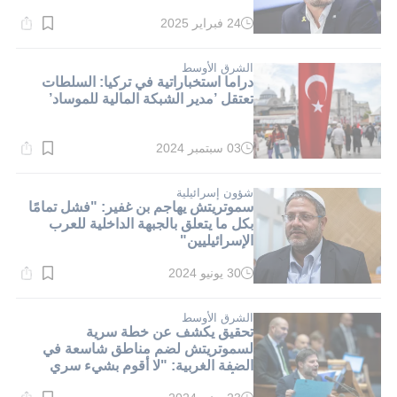
24 فبراير 2025
وقت
القراءة:
1}
دقيقة.
الشرق الأوسط
دراما استخباراتية في تركيا: السلطات
تعتقل ’مدير الشبكة المالية للموساد’
03 سبتمبر 2024
وقت
القراءة:
1}
دقيقة.
شؤون إسرائيلية
سموتريتش يهاجم بن غفير: "فشل تمامًا
بكل ما يتعلق بالجبهة الداخلية للعرب
الإسرائيليين"
30 يونيو 2024
وقت
القراءة:
1}
دقيقة.
الشرق الأوسط
تحقيق يكشف عن خطة سرية
لسموتريتش لضم مناطق شاسعة في
الضفة الغربية: "لا أقوم بشيء سري
وسأواصل تطوير الاستيطان"