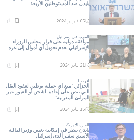
بايدن ضد المستوطنين الأربعة
05 فبراير 2024
وقت
القراءة:
2}
دقيقة.
الحرب في إسرائيل
موافقة دولية على قرار مجلس الوزراء
الإسرائيلي بعدم تحويل أي أموال إلى غزة
21 يناير 2024
وقت
القراءة:
3}
دقيقة.
افريقيا
الجزائر:"منع أي عملية توطين لعقود النقل
التي تنص على إعادة الشحن أو العبور عبر
الموانئ المغربية"
15 يناير 2024
وقت
القراءة:
1}
دقيقة.
القارة الامريكية
بايدن ينظر في إمكانية تعيين وزير المالية
الأسبق سفيرا لدى إسرائيل