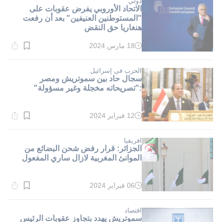
دولي
الاتحاد الأوروبي يفرض عقوبات على
"المستوطنين العنيفين" بعد أن رفعت
هنغاريا حق النقض
18 مارس 2024
وقت
القراءة:
2}
دقيقة.
الحرب في إسرائيل
سجال حاد بين سموتريش ومصر
:"تصريحاته مخجلة وغير مسؤولة"
12 فبراير 2024
وقت
القراءة:
1}
دقيقة.
افريقيا
الجزائر: قرار رفض شحن البضائع من
الموانئ المغربية لازال ساري المفعول
06 فبراير 2024
وقت
القراءة:
1}
دقيقة.
اقتصاد
سموتريش يهدد بتجاوز عقوبات الرئيس