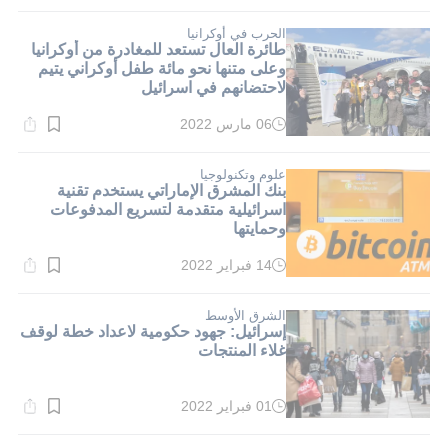
القراءة:
1}
دقيقة.
الحرب في أوكرانيا
طائرة العال تستعد للمغادرة من أوكرانيا
وعلى متنها نحو مائة طفل أوكراني يتيم
لاحتضانهم في اسرائيل
06 مارس 2022
وقت
القراءة:
1}
دقيقة.
علوم وتكنولوجيا
بنك المشرق الإماراتي يستخدم تقنية
اسرائيلية متقدمة لتسريع المدفوعات
وحمايتها
14 فبراير 2022
وقت
القراءة:
1}
دقيقة.
الشرق الأوسط
إسرائيل: جهود حكومية لاعداد خطة لوقف
غلاء المنتجات
01 فبراير 2022
وقت
القراءة:
1}