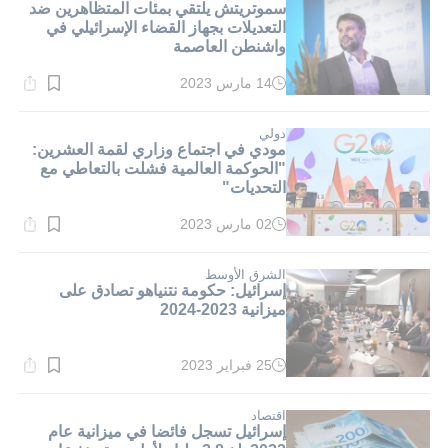
سموتريتش يلتقي بمئات المتظاهرين ضد
التعديلات بجهاز القضاء الإسرائيلي في
واشنطن العاصمة
14 مارس 2023
وقت
القراءة:
5}
دقيقة.
دولي
مودي في اجتماع وزاري لقمة العشرين:
"الحوكمة العالمية فشلت بالتعاطي مع
التحديات"
02 مارس 2023
وقت
القراءة:
2}
دقيقة.
الشرق الأوسط
إسرائيل: حكومة نتنياهو تصادق على
ميزانية 2023-2024
25 فبراير 2023
وقت
القراءة:
3}
دقيقة.
اقتصاد
إسرائيل تسجل فائضا في ميزانية عام