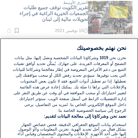
دقيقة.
الشرق الأوسط
تقرير:الكويت توقف جميع طلبات
الجمعيات الخيرية الراغبة في إجراء
تحويلات مالية إلى لبنان
15 نوفمبر 2021
وقت
القراءة:
1}
دقيقة.
إسرائيل
نحن نهتم بخصوصيتك
وزير المالية الإسرائيلي: أعضاء في حزب
الليكود أعربوا عن ندمهم للانجرار وراء
نخزن نحن
1019
وشركاؤنا البيانات الشخصية ونصل إليها، مثل بيانات
نتنياهو
التصفح أو المعرفات الفريدة، على جهازك. يُمكّن تحديد أوافق تقنيات
التتبع من دعم الأغراض المعروضة في إطار معالجتنا وشركائنا للبيانات
06 نوفمبر 2021
التي يجب توفيرها. سيؤدي تحديد رفض الكل أو سحب موافقتك إلى
وقت
القراءة:
تعطيلها. إذا تم تعطيل أدوات التتبع، فقد لا تكون بعض المحتويات
1}
والإعلانات التي تراها ذا صلة بك. يمكنك إعادة عرض هذه القائمة
دقيقة.
لتغيير اختياراتك أو سحب الموافقة في أي وقت عن طريق النقر على
إدارة التفضيلات الرابط في أسفل صفحة الويب. ستؤثر اختياراتك
داخل الموقع الإلكتروني الخاص بنا. لمزيد من التفاصيل، يرجى
الرجوع إلى سياسة الخصوصية الخاصة بنا.
نعمد نحن وشركاؤنا إلى معالجة البيانات لتقديم:
استخدام بيانات الموقع الجغرافي الدقيقة. فحص خصائص الجهاز
بشكل فعال من أجل تحديد الهوية. تخزين المعلومات و/أو الوصول
إليها على أحد الأجهزة. الإعلانات والمحتوى المخصصان وقياس أداء