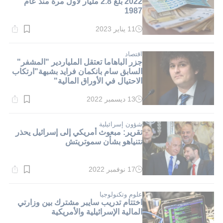
2022 بلغ 2.8 مليار لأول مرة منذ عام
1987
11 يناير 2023
وقت
القراءة:
4}
دقيقة.
اقتصاد
جزر الباهاما تعتقل الملياردير "المشفر"
السابق سام بانكمان فرايد بشبهة"ارتكاب
الاحتيال في الأوراق المالية"
13 ديسمبر 2022
وقت
القراءة:
3}
دقيقة.
شؤون إسرائيلية
تقرير: مبعوث أمريكي إلى إسرائيل يحذر
نتنياهو بشأن سموتريتش
17 نوفمبر 2022
وقت
القراءة:
6}
دقيقة.
علوم وتكنولوجيا
اختتام تدريب سايبر مشترك بين وزارتي
المالية الإسرائيلية والأمريكية