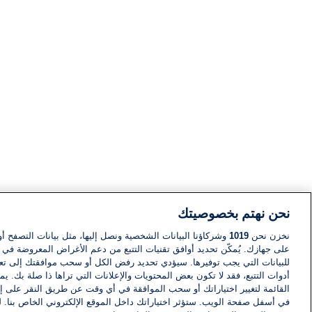
نحن نهتم بخصوصيتك
نخزن نحن
1019
وشركاؤنا البيانات الشخصية ونصل إليها، مثل بيانات التصفح أو
على جهازك. يُمكّن تحديد أوافق تقنيات التتبع من دعم الأغراض المعروضة في إط
للبيانات التي يجب توفيرها. سيؤدي تحديد رفض الكل أو سحب موافقتك إلى تعط
أدوات التتبع، فقد لا تكون بعض المحتويات والإعلانات التي تراها ذا صلة بك. 
القائمة لتغيير اختياراتك أو سحب الموافقة في أي وقت عن طريق النقر على إد
في أسفل صفحة الويب. ستؤثر اختياراتك داخل الموقع الإلكتروني الخاص بنا. ل