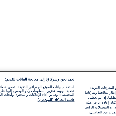
نعمد نحن وشركاؤنا إلى معالجة البيانات لتقديم:
استخدام بيانات الموقع الجغرافي الدقيقة. فحص خصا
 المعرفات الفريدة،
تحديد الهوية. تخزين المعلومات و/أو الوصول إليها على 
ار معالجتنا وشركائنا
المخصصان وقياس أداء الإعلانات والمحتوى وأبحاث ال
يلها. إذا تم تعطيل
قائمة الشركاء (المورّدون)
يمكنك إعادة عرض هذه
ارة التفضيلات الرابط
مزيد من التفاصيل،