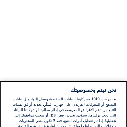
نحن نهتم بخصوصيتك
نخزن نحن
1019
وشركاؤنا البيانات الشخصية ونصل إليها، مثل بيانات
التصفح أو المعرفات الفريدة، على جهازك. يُمكّن تحديد أوافق تقنيات
التتبع من دعم الأغراض المعروضة في إطار معالجتنا وشركائنا للبيانات
التي يجب توفيرها. سيؤدي تحديد رفض الكل أو سحب موافقتك إلى
تعطيلها. إذا تم تعطيل أدوات التتبع، فقد لا تكون بعض المحتويات
والإعلانات التي تراها ذا صلة بك. يمكنك إعادة عرض هذه القائمة