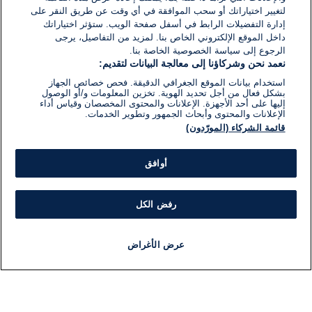
لتغيير اختياراتك أو سحب الموافقة في أي وقت عن طريق النقر على
إدارة التفضيلات الرابط في أسفل صفحة الويب. ستؤثر اختياراتك
داخل الموقع الإلكتروني الخاص بنا. لمزيد من التفاصيل، يرجى
الرجوع إلى سياسة الخصوصية الخاصة بنا.
نعمد نحن وشركاؤنا إلى معالجة البيانات لتقديم:
استخدام بيانات الموقع الجغرافي الدقيقة. فحص خصائص الجهاز
بشكل فعال من أجل تحديد الهوية. تخزين المعلومات و/أو الوصول
إليها على أحد الأجهزة. الإعلانات والمحتوى المخصصان وقياس أداء
الإعلانات والمحتوى وأبحاث الجمهور وتطوير الخدمات.
قائمة الشركاء (المورّدون)
أوافق
رفض الكل
عرض الأغراض
أخبار
أخبار هامة
مباشر
مذياع
برنامج