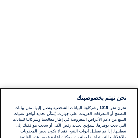
نحن نهتم بخصوصيتك
نخزن نحن
1019
وشركاؤنا البيانات الشخصية ونصل إليها، مثل بيانات
التصفح أو المعرفات الفريدة، على جهازك. يُمكّن تحديد أوافق تقنيات
التتبع من دعم الأغراض المعروضة في إطار معالجتنا وشركائنا للبيانات
التي يجب توفيرها. سيؤدي تحديد رفض الكل أو سحب موافقتك إلى
تعطيلها. إذا تم تعطيل أدوات التتبع، فقد لا تكون بعض المحتويات
والإعلانات التي تراها ذا صلة بك. يمكنك إعادة عرض هذه القائمة