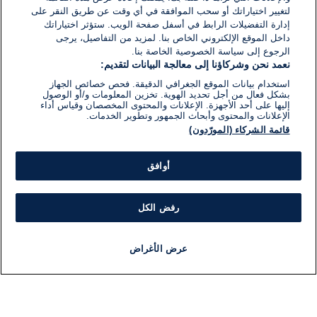
لتغيير اختياراتك أو سحب الموافقة في أي وقت عن طريق النقر على
إدارة التفضيلات الرابط في أسفل صفحة الويب. ستؤثر اختياراتك
داخل الموقع الإلكتروني الخاص بنا. لمزيد من التفاصيل، يرجى
الرجوع إلى سياسة الخصوصية الخاصة بنا.
نعمد نحن وشركاؤنا إلى معالجة البيانات لتقديم:
استخدام بيانات الموقع الجغرافي الدقيقة. فحص خصائص الجهاز
بشكل فعال من أجل تحديد الهوية. تخزين المعلومات و/أو الوصول
إليها على أحد الأجهزة. الإعلانات والمحتوى المخصصان وقياس أداء
الإعلانات والمحتوى وأبحاث الجمهور وتطوير الخدمات.
قائمة الشركاء (المورّدون)
أوافق
رفض الكل
عرض الأغراض
أخبار
أخبار هامة
مباشر
مذياع
برنامج