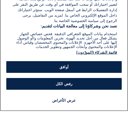
لتغيير اختياراتك أو سحب الموافقة في أي وقت عن طريق النقر على
إدارة التفضيلات الرابط في أسفل صفحة الويب. ستؤثر اختياراتك
داخل الموقع الإلكتروني الخاص بنا. لمزيد من التفاصيل، يرجى
الرجوع إلى سياسة الخصوصية الخاصة بنا.
نعمد نحن وشركاؤنا إلى معالجة البيانات لتقديم:
استخدام بيانات الموقع الجغرافي الدقيقة. فحص خصائص الجهاز
بشكل فعال من أجل تحديد الهوية. تخزين المعلومات و/أو الوصول
إليها على أحد الأجهزة. الإعلانات والمحتوى المخصصان وقياس أداء
الإعلانات والمحتوى وأبحاث الجمهور وتطوير الخدمات.
قائمة الشركاء (المورّدون)
أوافق
رفض الكل
عرض الأغراض
أخبار
أخبار هامة
مباشر
مذياع
برنامج