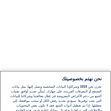
نحن نهتم بخصوصيتك
نخزن نحن
1019
وشركاؤنا البيانات الشخصية ونصل إليها، مثل بيانات
التصفح أو المعرفات الفريدة، على جهازك. يُمكّن تحديد أوافق تقنيات
التتبع من دعم الأغراض المعروضة في إطار معالجتنا وشركائنا للبيانات
التي يجب توفيرها. سيؤدي تحديد رفض الكل أو سحب موافقتك إلى
تعطيلها. إذا تم تعطيل أدوات التتبع، فقد لا تكون بعض المحتويات
والإعلانات التي تراها ذا صلة بك. يمكنك إعادة عرض هذه القائمة