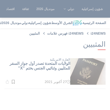
شؤون إسرائيلية
دولي
مونديال 2026
ثقافة
اقتصاد
الصفحة الرئيسية
الشرق الأوسط
شؤون إسرائيلية
دولي
مونديال 2026
ث
i24NEWS
i24NEWS فهرس علامات
المثبيين
المثبيين
القارة الامريكية
الولايات المتحدة تصدر أول جواز السفر
للمثليين وثنائيي الجنس بختم "X"
27 أكتوبر 2021
وقت
القراءة:
1}
دقيقة.