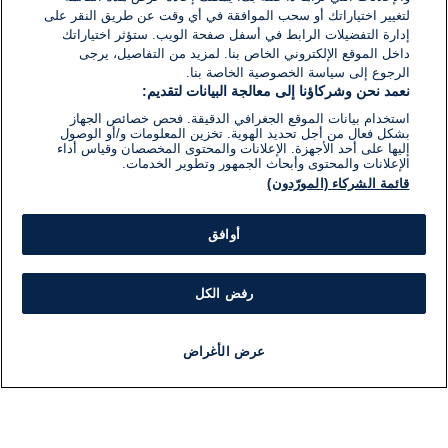
لتغيير اختياراتك أو سحب الموافقة في أي وقت عن طريق النقر على
إدارة التفضيلات الرابط في أسفل صفحة الويب. ستؤثر اختياراتك
داخل الموقع الإلكتروني الخاص بنا. لمزيد من التفاصيل، يرجى
الرجوع إلى سياسة الخصوصية الخاصة بنا.
نعمد نحن وشركاؤنا إلى معالجة البيانات لتقديم:
استخدام بيانات الموقع الجغرافي الدقيقة. فحص خصائص الجهاز
بشكل فعال من أجل تحديد الهوية. تخزين المعلومات و/أو الوصول
إليها على أحد الأجهزة. الإعلانات والمحتوى المخصصان وقياس أداء
الإعلانات والمحتوى وأبحاث الجمهور وتطوير الخدمات.
قائمة الشركاء (المورّدون)
أوافق
رفض الكل
عرض الأغراض
أخبار
أخبار هامة
مباشر
مذياع
برنامج