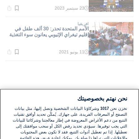
23 سبتمبر 2023
وقت
القراءة:
1}
دقيقة.
افريقيا
الأمم المتحدة تحذر: 30 ألف طفل في
إقليم تيغراي الإثيوبي يعانون سوء التغذية
11 يونيو 2021
وقت
القراءة:
1}
دقيقة.
نحن نهتم بخصوصيتك
نخزن نحن
1017
وشركاؤنا البيانات الشخصية ونصل إليها، مثل بيانات
التصفح أو المعرفات الفريدة، على جهازك. يُمكّن تحديد أوافق تقنيات
التتبع من دعم الأغراض المعروضة في إطار معالجتنا وشركائنا للبيانات
التي يجب توفيرها. سيؤدي تحديد رفض الكل أو سحب موافقتك إلى
تعطيلها. إذا تم تعطيل أدوات التتبع، فقد لا تكون بعض المحتويات
والإعلانات التي تراها ذا صلة بك. يمكنك إعادة عرض هذه القائمة