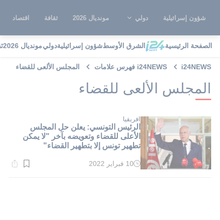
شؤون إسرائيلية
دولي
مونديال 2026
ثقافة
اقتصاد
الصفحة الرئيسية
الشرق الأوسط
شؤون إسرائيلية
دولي
مونديال 2026
ث
i24NEWS
i24NEWS فهرس علامات
المجلس الألعى للقضاء
المجلس الألعى للقضاء
افريقيا
الرئيس التونسي: يعلن حل المجلس
الأعلى للقضاء وتعويضه بآخر "لا يمكن
تطهير تونس إلا بتطهير القضاء"
10 فبراير 2022
وقت
القراءة:
1}
دقيقة.