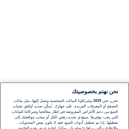
نحن نهتم بخصوصيتك
نخزن نحن
1019
وشركاؤنا البيانات الشخصية ونصل إليها، مثل بيانات
التصفح أو المعرفات الفريدة، على جهازك. يُمكّن تحديد أوافق تقنيات
التتبع من دعم الأغراض المعروضة في إطار معالجتنا وشركائنا للبيانات
التي يجب توفيرها. سيؤدي تحديد رفض الكل أو سحب موافقتك إلى
تعطيلها. إذا تم تعطيل أدوات التتبع، فقد لا تكون بعض المحتويات
والإعلانات التي تراها ذا صلة بك. يمكنك إعادة عرض هذه القائمة