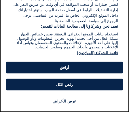
لتغيير اختياراتك أو سحب الموافقة في أي وقت عن طريق النقر على
إدارة التفضيلات الرابط في أسفل صفحة الويب. ستؤثر اختياراتك
داخل الموقع الإلكتروني الخاص بنا. لمزيد من التفاصيل، يرجى
الرجوع إلى سياسة الخصوصية الخاصة بنا.
نعمد نحن وشركاؤنا إلى معالجة البيانات لتقديم:
استخدام بيانات الموقع الجغرافي الدقيقة. فحص خصائص الجهاز
بشكل فعال من أجل تحديد الهوية. تخزين المعلومات و/أو الوصول
إليها على أحد الأجهزة. الإعلانات والمحتوى المخصصان وقياس أداء
الإعلانات والمحتوى وأبحاث الجمهور وتطوير الخدمات.
قائمة الشركاء (المورّدون)
أوافق
رفض الكل
عرض الأغراض
أخبار
أخبار هامة
مباشر
مذياع
برنامج