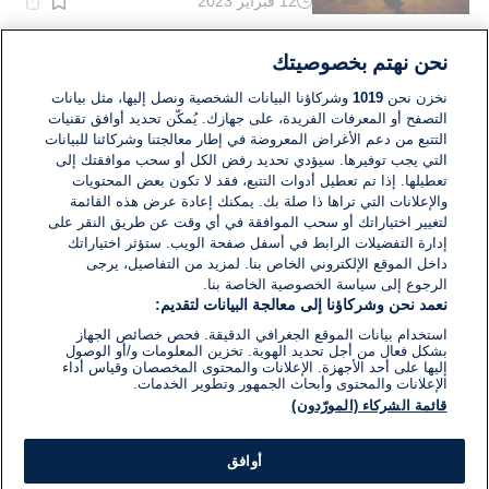
12 فبراير 2023
وقت
القراءة:
1}
دقيقة.
الشرق الأوسط
نحن نهتم بخصوصيتك
ترسيم الحدود البحرية: المجلس الأمني
المصغر في حكومة لابيد يبحث اليوم بنود
نخزن نحن
1019
وشركاؤنا البيانات الشخصية ونصل إليها، مثل بيانات
الاتفاق ولبنان يرى فيه ضمانة لمنع حرب
التصفح أو المعرفات الفريدة، على جهازك. يُمكّن تحديد أوافق تقنيات
قادمة
التتبع من دعم الأغراض المعروضة في إطار معالجتنا وشركائنا للبيانات
06 أكتوبر 2022
التي يجب توفيرها. سيؤدي تحديد رفض الكل أو سحب موافقتك إلى
وقت
القراءة:
تعطيلها. إذا تم تعطيل أدوات التتبع، فقد لا تكون بعض المحتويات
5}
والإعلانات التي تراها ذا صلة بك. يمكنك إعادة عرض هذه القائمة
دقيقة.
لتغيير اختياراتك أو سحب الموافقة في أي وقت عن طريق النقر على
إدارة التفضيلات الرابط في أسفل صفحة الويب. ستؤثر اختياراتك
داخل الموقع الإلكتروني الخاص بنا. لمزيد من التفاصيل، يرجى
الرجوع إلى سياسة الخصوصية الخاصة بنا.
نعمد نحن وشركاؤنا إلى معالجة البيانات لتقديم:
استخدام بيانات الموقع الجغرافي الدقيقة. فحص خصائص الجهاز
بشكل فعال من أجل تحديد الهوية. تخزين المعلومات و/أو الوصول
إليها على أحد الأجهزة. الإعلانات والمحتوى المخصصان وقياس أداء
الإعلانات والمحتوى وأبحاث الجمهور وتطوير الخدمات.
قائمة الشركاء (المورّدون)
أوافق