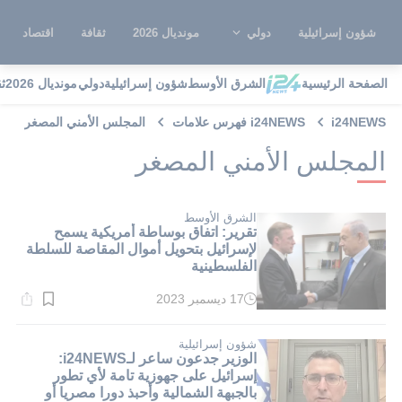
شؤون إسرائيلية
دولي
مونديال 2026
ثقافة
اقتصاد
الصفحة الرئيسية
الشرق الأوسط
شؤون إسرائيلية
دولي
مونديال 2026
ث
i24NEWS
i24NEWS فهرس علامات
المجلس الأمني المصغر
المجلس الأمني المصغر
الشرق الأوسط
تقرير: اتفاق بوساطة أمريكية يسمح
لإسرائيل بتحويل أموال المقاصة للسلطة
الفلسطينية
17 ديسمبر 2023
وقت
القراءة:
2}
دقيقة.
شؤون إسرائيلية
الوزير جدعون ساعر لـi24NEWS:
إسرائيل على جهوزية تامة لأي تطور
بالجبهة الشمالية وأحبذ دورا مصريا أو