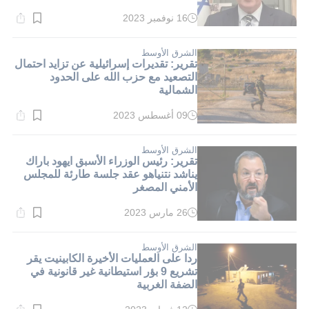
سعوديا بإدارة غزة بعد الحرب
16 نوفمبر 2023
وقت
القراءة:
1}
دقيقة.
الشرق الأوسط
تقرير: تقديرات إسرائيلية عن تزايد احتمال
التصعيد مع حزب الله على الحدود
الشمالية
09 أغسطس 2023
وقت
القراءة:
2}
دقيقة.
الشرق الأوسط
تقرير: رئيس الوزراء الأسبق ايهود باراك
يناشد نتنياهو عقد جلسة طارئة للمجلس
الأمني المصغر
26 مارس 2023
وقت
القراءة:
4}
دقيقة.
الشرق الأوسط
ردا على العمليات الأخيرة الكابينيت يقر
تشريع 9 بؤر استيطانية غير قانونية في
الضفة الغربية