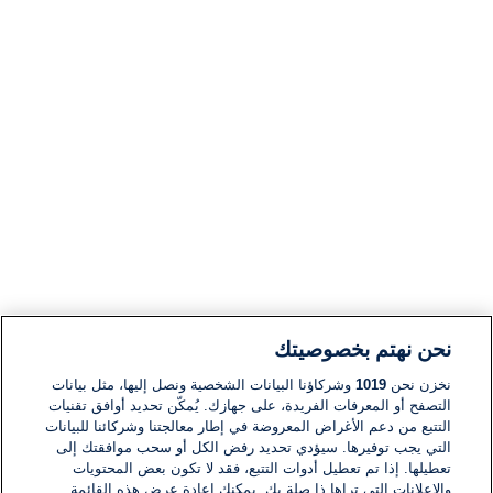
نحن نهتم بخصوصيتك
نخزن نحن
1019
وشركاؤنا البيانات الشخصية ونصل إليها، مثل بيانات
التصفح أو المعرفات الفريدة، على جهازك. يُمكّن تحديد أوافق تقنيات
التتبع من دعم الأغراض المعروضة في إطار معالجتنا وشركائنا للبيانات
التي يجب توفيرها. سيؤدي تحديد رفض الكل أو سحب موافقتك إلى
تعطيلها. إذا تم تعطيل أدوات التتبع، فقد لا تكون بعض المحتويات
والإعلانات التي تراها ذا صلة بك. يمكنك إعادة عرض هذه القائمة