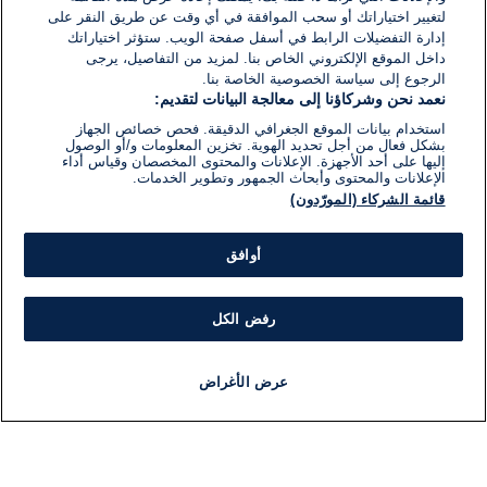
لتغيير اختياراتك أو سحب الموافقة في أي وقت عن طريق النقر على
إدارة التفضيلات الرابط في أسفل صفحة الويب. ستؤثر اختياراتك
داخل الموقع الإلكتروني الخاص بنا. لمزيد من التفاصيل، يرجى
الرجوع إلى سياسة الخصوصية الخاصة بنا.
نعمد نحن وشركاؤنا إلى معالجة البيانات لتقديم:
استخدام بيانات الموقع الجغرافي الدقيقة. فحص خصائص الجهاز
بشكل فعال من أجل تحديد الهوية. تخزين المعلومات و/أو الوصول
إليها على أحد الأجهزة. الإعلانات والمحتوى المخصصان وقياس أداء
الإعلانات والمحتوى وأبحاث الجمهور وتطوير الخدمات.
قائمة الشركاء (المورّدون)
أوافق
رفض الكل
عرض الأغراض
أخبار
أخبار هامة
مباشر
مذياع
برنامج