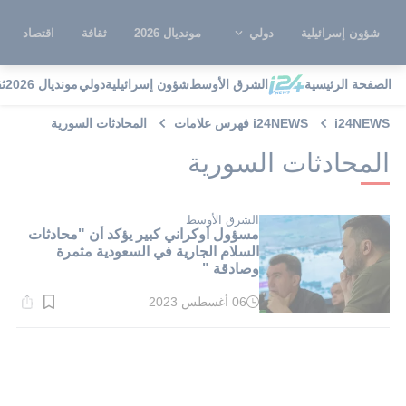
شؤون إسرائيلية
دولي
مونديال 2026
ثقافة
اقتصاد
الصفحة الرئيسية
الشرق الأوسط
شؤون إسرائيلية
دولي
مونديال 2026
ث
i24NEWS
i24NEWS فهرس علامات
المحادثات السورية
المحادثات السورية
الشرق الأوسط
مسؤول أوكراني كبير يؤكد أن "محادثات
السلام الجارية في السعودية مثمرة
وصادقة "
06 أغسطس 2023
وقت
القراءة:
2}
دقيقة.