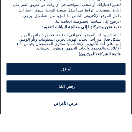
لتغيير اختياراتك أو سحب الموافقة في أي وقت عن طريق النقر على
إدارة التفضيلات الرابط في أسفل صفحة الويب. ستؤثر اختياراتك
داخل الموقع الإلكتروني الخاص بنا. لمزيد من التفاصيل، يرجى
الرجوع إلى سياسة الخصوصية الخاصة بنا.
نعمد نحن وشركاؤنا إلى معالجة البيانات لتقديم:
استخدام بيانات الموقع الجغرافي الدقيقة. فحص خصائص الجهاز
بشكل فعال من أجل تحديد الهوية. تخزين المعلومات و/أو الوصول
إليها على أحد الأجهزة. الإعلانات والمحتوى المخصصان وقياس أداء
الإعلانات والمحتوى وأبحاث الجمهور وتطوير الخدمات.
قائمة الشركاء (المورّدون)
أوافق
رفض الكل
عرض الأغراض
أخبار
أخبار هامة
مباشر
مذياع
برنامج