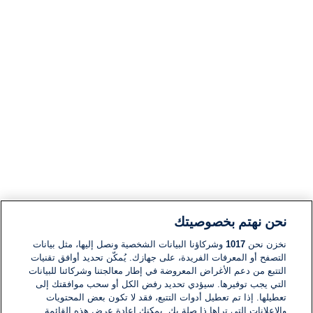
نحن نهتم بخصوصيتك
نخزن نحن
1017
وشركاؤنا البيانات الشخصية ونصل إليها، مثل بيانات
التصفح أو المعرفات الفريدة، على جهازك. يُمكّن تحديد أوافق تقنيات
التتبع من دعم الأغراض المعروضة في إطار معالجتنا وشركائنا للبيانات
التي يجب توفيرها. سيؤدي تحديد رفض الكل أو سحب موافقتك إلى
تعطيلها. إذا تم تعطيل أدوات التتبع، فقد لا تكون بعض المحتويات
والإعلانات التي تراها ذا صلة بك. يمكنك إعادة عرض هذه القائمة