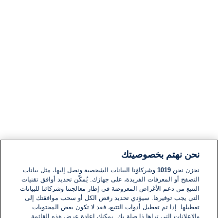
نحن نهتم بخصوصيتك
نخزن نحن
1019
وشركاؤنا البيانات الشخصية ونصل إليها، مثل بيانات
التصفح أو المعرفات الفريدة، على جهازك. يُمكّن تحديد أوافق تقنيات
التتبع من دعم الأغراض المعروضة في إطار معالجتنا وشركائنا للبيانات
التي يجب توفيرها. سيؤدي تحديد رفض الكل أو سحب موافقتك إلى
تعطيلها. إذا تم تعطيل أدوات التتبع، فقد لا تكون بعض المحتويات
والإعلانات التي تراها ذا صلة بك. يمكنك إعادة عرض هذه القائمة