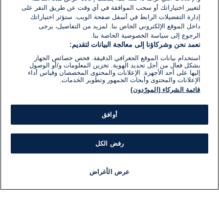
لتغيير اختياراتك أو سحب الموافقة في أي وقت عن طريق النقر على
إدارة التفضيلات الرابط في أسفل صفحة الويب. ستؤثر اختياراتك
داخل الموقع الإلكتروني الخاص بنا. لمزيد من التفاصيل، يرجى
الرجوع إلى سياسة الخصوصية الخاصة بنا.
نعمد نحن وشركاؤنا إلى معالجة البيانات لتقديم:
استخدام بيانات الموقع الجغرافي الدقيقة. فحص خصائص الجهاز
بشكل فعال من أجل تحديد الهوية. تخزين المعلومات و/أو الوصول
إليها على أحد الأجهزة. الإعلانات والمحتوى المخصصان وقياس أداء
الإعلانات والمحتوى وأبحاث الجمهور وتطوير الخدمات.
قائمة الشركاء (المورّدون)
أوافق
رفض الكل
عرض الأغراض
أخبار
أخبار هامة
مباشر
مذياع
برنامج