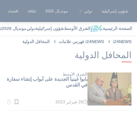
شؤون إسرائيلية
دولي
مونديال 2026
ثقافة
اقتصاد
الصفحة الرئيسية
الشرق الأوسط
شؤون إسرائيلية
دولي
مونديال 2026
ث
i24NEWS
i24NEWS فهرس علامات
المحافل الدولية
المحافل الدولية
الشرق الأوسط
بابوا غينيا الجديدة على أبواب إنشاء سفارة
في القدس
26 فبراير 2023
وقت
القراءة:
2}
دقيقة.