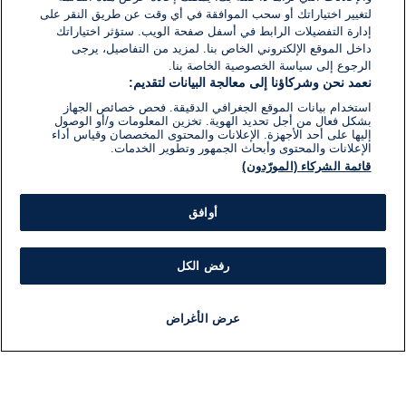
لتغيير اختياراتك أو سحب الموافقة في أي وقت عن طريق النقر على
إدارة التفضيلات الرابط في أسفل صفحة الويب. ستؤثر اختياراتك
داخل الموقع الإلكتروني الخاص بنا. لمزيد من التفاصيل، يرجى
الرجوع إلى سياسة الخصوصية الخاصة بنا.
نعمد نحن وشركاؤنا إلى معالجة البيانات لتقديم:
استخدام بيانات الموقع الجغرافي الدقيقة. فحص خصائص الجهاز
بشكل فعال من أجل تحديد الهوية. تخزين المعلومات و/أو الوصول
إليها على أحد الأجهزة. الإعلانات والمحتوى المخصصان وقياس أداء
الإعلانات والمحتوى وأبحاث الجمهور وتطوير الخدمات.
قائمة الشركاء (المورّدون)
أوافق
رفض الكل
عرض الأغراض
أخبار
أخبار هامة
مباشر
مذياع
برنامج