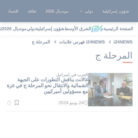
شؤون إسرائيلية
دولي
مونديال 2026
ثقافة
اقتصاد
الصفحة الرئيسية
الشرق الأوسط
شؤون إسرائيلية
دولي
مونديال 2026
ث
i24NEWS
i24NEWS فهرس علامات
المرحلة ج
المرحلة ج
الحرب في إسرائيل
غالانت يناقش التطورات على الجبهة
الشمالية والانتقال نحو المرحلة ج في غزة
مع مسؤولين أميركيين
24 يونيو 2024
وقت
القراءة:
3}
دقيقة.