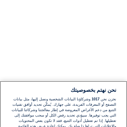
نحن نهتم بخصوصيتك
نخزن نحن
1017
وشركاؤنا البيانات الشخصية ونصل إليها، مثل بيانات
التصفح أو المعرفات الفريدة، على جهازك. يُمكّن تحديد أوافق تقنيات
التتبع من دعم الأغراض المعروضة في إطار معالجتنا وشركائنا للبيانات
التي يجب توفيرها. سيؤدي تحديد رفض الكل أو سحب موافقتك إلى
تعطيلها. إذا تم تعطيل أدوات التتبع، فقد لا تكون بعض المحتويات
والإعلانات التي تراها ذا صلة بك. يمكنك إعادة عرض هذه القائمة