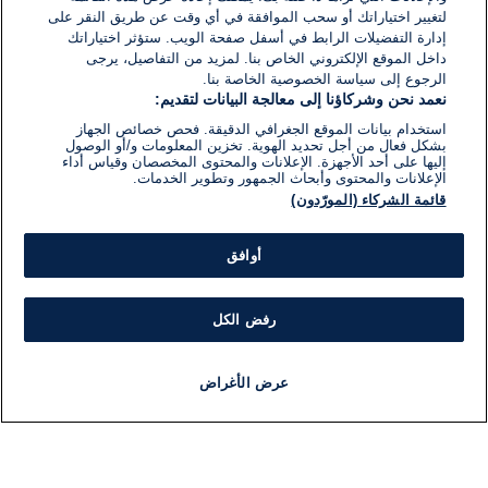
لتغيير اختياراتك أو سحب الموافقة في أي وقت عن طريق النقر على
إدارة التفضيلات الرابط في أسفل صفحة الويب. ستؤثر اختياراتك
داخل الموقع الإلكتروني الخاص بنا. لمزيد من التفاصيل، يرجى
الرجوع إلى سياسة الخصوصية الخاصة بنا.
نعمد نحن وشركاؤنا إلى معالجة البيانات لتقديم:
استخدام بيانات الموقع الجغرافي الدقيقة. فحص خصائص الجهاز
بشكل فعال من أجل تحديد الهوية. تخزين المعلومات و/أو الوصول
إليها على أحد الأجهزة. الإعلانات والمحتوى المخصصان وقياس أداء
الإعلانات والمحتوى وأبحاث الجمهور وتطوير الخدمات.
قائمة الشركاء (المورّدون)
أوافق
رفض الكل
عرض الأغراض
أخبار
أخبار هامة
مباشر
مذياع
برنامج