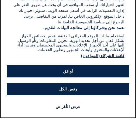
لتغيير اختياراتك أو سحب الموافقة في أي وقت عن طريق النقر على
إدارة التفضيلات الرابط في أسفل صفحة الويب. ستؤثر اختياراتك
داخل الموقع الإلكتروني الخاص بنا. لمزيد من التفاصيل، يرجى
الرجوع إلى سياسة الخصوصية الخاصة بنا.
نعمد نحن وشركاؤنا إلى معالجة البيانات لتقديم:
استخدام بيانات الموقع الجغرافي الدقيقة. فحص خصائص الجهاز
بشكل فعال من أجل تحديد الهوية. تخزين المعلومات و/أو الوصول
إليها على أحد الأجهزة. الإعلانات والمحتوى المخصصان وقياس أداء
الإعلانات والمحتوى وأبحاث الجمهور وتطوير الخدمات.
قائمة الشركاء (المورّدون)
أوافق
رفض الكل
عرض الأغراض
أخبار
أخبار هامة
مباشر
مذياع
برنامج