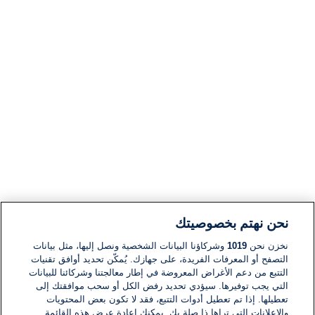
نحن نهتم بخصوصيتك
نخزن نحن
1019
وشركاؤنا البيانات الشخصية ونصل إليها، مثل بيانات
التصفح أو المعرفات الفريدة، على جهازك. يُمكّن تحديد أوافق تقنيات
التتبع من دعم الأغراض المعروضة في إطار معالجتنا وشركائنا للبيانات
التي يجب توفيرها. سيؤدي تحديد رفض الكل أو سحب موافقتك إلى
تعطيلها. إذا تم تعطيل أدوات التتبع، فقد لا تكون بعض المحتويات
والإعلانات التي تراها ذا صلة بك. يمكنك إعادة عرض هذه القائمة