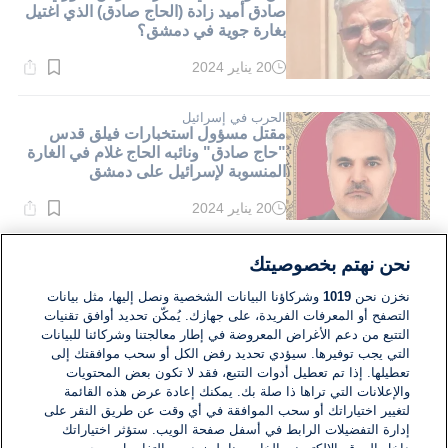
صادق أميد زادة (الحاج صادق) الذي اغتيل
بغارة جوية في دمشق؟
20 يناير 2024
وقت
القراءة:
3}
دقيقة.
الحرب في إسرائيل
مقتل مسؤول استخبارات فيلق قدس
"حاج صادق" ونائبه الحاج غلام في الغارة
المنسوبة لإسرائيل على دمشق
20 يناير 2024
وقت
القراءة:
1}
دقيقة.
الشرق الأوسط
نحن نهتم بخصوصيتك
سوريا: صوت الانفجار قرب مطار دمشق
ناجم عن انفجار عبوة بسيارة مدنية
نخزن نحن
1019
وشركاؤنا البيانات الشخصية ونصل إليها، مثل بيانات
التصفح أو المعرفات الفريدة، على جهازك. يُمكّن تحديد أوافق تقنيات
التتبع من دعم الأغراض المعروضة في إطار معالجتنا وشركائنا للبيانات
02 أبريل 2023
التي يجب توفيرها. سيؤدي تحديد رفض الكل أو سحب موافقتك إلى
وقت
القراءة:
تعطيلها. إذا تم تعطيل أدوات التتبع، فقد لا تكون بعض المحتويات
3}
والإعلانات التي تراها ذا صلة بك. يمكنك إعادة عرض هذه القائمة
دقيقة.
لتغيير اختياراتك أو سحب الموافقة في أي وقت عن طريق النقر على
إدارة التفضيلات الرابط في أسفل صفحة الويب. ستؤثر اختياراتك