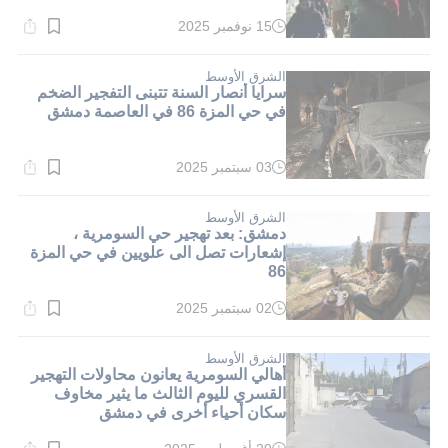
15 نوفمبر 2025
وقت
القراءة:
1}
دقيقة.
الشرق الأوسط
سرايا أنصار السنة تتبنى التفجير الضخم
في حي المزة 86 في العاصمة دمشق
03 سبتمبر 2025
وقت
القراءة:
1}
دقيقة.
الشرق الأوسط
دمشق: بعد تهجير حي السومرية ،
إشعارات تصل الى علويين في حي المزة
86
02 سبتمبر 2025
وقت
القراءة:
1}
دقيقة.
الشرق الأوسط
أهالي السومرية يعانون محاولات التهجير
القسري لليوم الثالث ما يثير مخاوف
سكان أحياء أخرى في دمشق