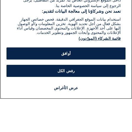
داخل الموقع الإلكتروني الخاص بنا. لمزيد من التفاصيل، يرجى
الرجوع إلى سياسة الخصوصية الخاصة بنا.
نعمد نحن وشركاؤنا إلى معالجة البيانات لتقديم:
استخدام بيانات الموقع الجغرافي الدقيقة. فحص خصائص الجهاز
بشكل فعال من أجل تحديد الهوية. تخزين المعلومات و/أو الوصول
إليها على أحد الأجهزة. الإعلانات والمحتوى المخصصان وقياس أداء
الإعلانات والمحتوى وأبحاث الجمهور وتطوير الخدمات.
قائمة الشركاء (المورّدون)
أوافق
رفض الكل
عرض الأغراض
أخبار
أخبار هامة
مجانا
مذياع
برنامج
معلومات
فئ
اللجنة التنفيذية i24NEWS
ملخ