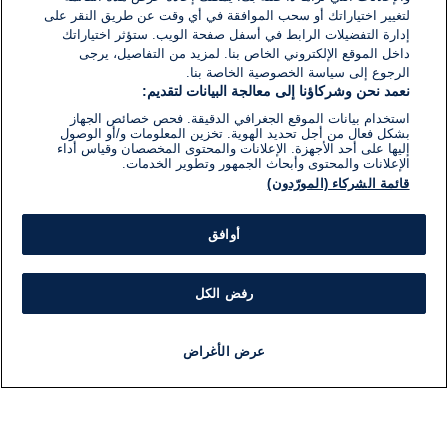
لتغيير اختياراتك أو سحب الموافقة في أي وقت عن طريق النقر على
إدارة التفضيلات الرابط في أسفل صفحة الويب. ستؤثر اختياراتك
داخل الموقع الإلكتروني الخاص بنا. لمزيد من التفاصيل، يرجى
الرجوع إلى سياسة الخصوصية الخاصة بنا.
نعمد نحن وشركاؤنا إلى معالجة البيانات لتقديم:
استخدام بيانات الموقع الجغرافي الدقيقة. فحص خصائص الجهاز
بشكل فعال من أجل تحديد الهوية. تخزين المعلومات و/أو الوصول
إليها على أحد الأجهزة. الإعلانات والمحتوى المخصصان وقياس أداء
الإعلانات والمحتوى وأبحاث الجمهور وتطوير الخدمات.
قائمة الشركاء (المورّدون)
أوافق
رفض الكل
عرض الأغراض
أخبار
أخبار هامة
مباشر
مذياع
برنامج