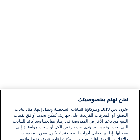
نحن نهتم بخصوصيتك
نخزن نحن
1019
وشركاؤنا البيانات الشخصية ونصل إليها، مثل بيانات
التصفح أو المعرفات الفريدة، على جهازك. يُمكّن تحديد أوافق تقنيات
التتبع من دعم الأغراض المعروضة في إطار معالجتنا وشركائنا للبيانات
التي يجب توفيرها. سيؤدي تحديد رفض الكل أو سحب موافقتك إلى
تعطيلها. إذا تم تعطيل أدوات التتبع، فقد لا تكون بعض المحتويات
والإعلانات التي تراها ذا صلة بك. يمكنك إعادة عرض هذه القائمة