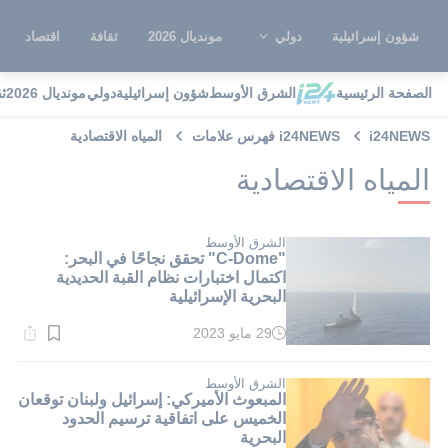
شؤون إسرائيلية
دولي
مونديال 2026
ثقافة
اقتصاد
الصفحة الرئيسية
الشرق الأوسط
شؤون إسرائيلية
دولي
مونديال 2026
ث
i24NEWS
i24NEWS فهرس علامات
المياه الاقتصادية
المياه الاقتصادية
الشرق الأوسط
"C-Dome" تحقق نجاحًا في البحر:
اكتمال اختبارات نظام القبة الحديدية
البحرية الإسرائيلية
29 مايو 2023
وقت
القراءة:
1}
دقيقة.
الشرق الأوسط
المبعوث الأميركي: إسرائيل ولبنان توقعان
الخميس على اتفاقية ترسيم الحدود
البحرية