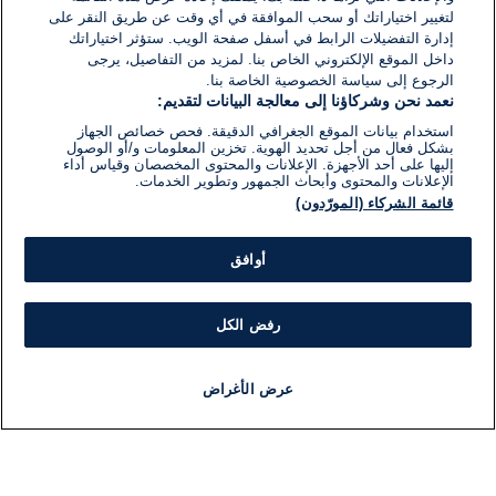
لتغيير اختياراتك أو سحب الموافقة في أي وقت عن طريق النقر على
إدارة التفضيلات الرابط في أسفل صفحة الويب. ستؤثر اختياراتك
داخل الموقع الإلكتروني الخاص بنا. لمزيد من التفاصيل، يرجى
الرجوع إلى سياسة الخصوصية الخاصة بنا.
نعمد نحن وشركاؤنا إلى معالجة البيانات لتقديم:
استخدام بيانات الموقع الجغرافي الدقيقة. فحص خصائص الجهاز
بشكل فعال من أجل تحديد الهوية. تخزين المعلومات و/أو الوصول
إليها على أحد الأجهزة. الإعلانات والمحتوى المخصصان وقياس أداء
الإعلانات والمحتوى وأبحاث الجمهور وتطوير الخدمات.
قائمة الشركاء (المورّدون)
أوافق
رفض الكل
عرض الأغراض
أخبار
أخبار هامة
مباشر
مذياع
برنامج