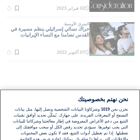
02 فبراير 2023
وقت
القراءة:
2}
دقيقة.
الشرق الأوسط
حراك نسائي إسرائيلي ينظم مسيرة في
القدس تضامنا مع النساء الإيرانيات
07 أكتوبر 2022
وقت
القراءة:
5}
دقيقة.
نحن نهتم بخصوصيتك
نخزن نحن
1019
وشركاؤنا البيانات الشخصية ونصل إليها، مثل بيانات
التصفح أو المعرفات الفريدة، على جهازك. يُمكّن تحديد أوافق تقنيات
التتبع من دعم الأغراض المعروضة في إطار معالجتنا وشركائنا للبيانات
التي يجب توفيرها. سيؤدي تحديد رفض الكل أو سحب موافقتك إلى
تعطيلها. إذا تم تعطيل أدوات التتبع، فقد لا تكون بعض المحتويات
والإعلانات التي تراها ذا صلة بك. يمكنك إعادة عرض هذه القائمة