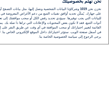
نحن نهتم بخصوصيتك
نخزن نحن
1019
وشركاؤنا البيانات الشخصية ونصل إليها، مثل بيانات التصفح أو
على جهازك. يُمكّن تحديد أوافق تقنيات التتبع من دعم الأغراض المعروضة في إط
للبيانات التي يجب توفيرها. سيؤدي تحديد رفض الكل أو سحب موافقتك إلى تعط
أدوات التتبع، فقد لا تكون بعض المحتويات والإعلانات التي تراها ذا صلة بك. 
القائمة لتغيير اختياراتك أو سحب الموافقة في أي وقت عن طريق النقر على إد
في أسفل صفحة الويب. ستؤثر اختياراتك داخل الموقع الإلكتروني الخاص بنا. ل
يرجى الرجوع إلى سياسة الخصوصية الخاصة بنا.
أخبار
أخبار هامة
معلومات
اللجنة التنفيذية i24NEWS
برنامج i24NEWS
الاذاعة الحية
حياة مهنية
اتصال
خريطة الموقع