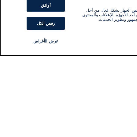
أوافق
ئص الجهاز بشكل فعال من أجل
أحد الأجهزة. الإعلانات والمحتوى
جمهور وتطوير الخدمات.
رفض الكل
عرض الأغراض
مذياع
برنامج
تابعنا
اشترك في النشرة الإخبارية