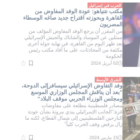
دقيقة.
الحرب في إسرائيل
مكتب نتنياهو: عودة الوفد المفاوض من
القاهرة وبحوزته اقتراح جديد صاغه الوسطاء
المصريون
من المقرر أن يرجع الوفد المفاوض المؤلف من
ممثلين عن الموساد والشاباك والجيش الإسرائيلي
بعد ظهر اليوم من القاهرة، في نهاية جولة أخرى
مكثفة من المحادثات، على ما أفاد مكتب رئيس
الحكومة
02 أبريل 2024
وقت
القراءة:
1}
دقيقة.
الشرق الأوسط
وفد التفاوض الإسرائيلي سيسافرإلى الدوحة،
"بعد أن يناقش المجلس الوزاري الموسع
ومجلس الوزراء الحربي موقف البلاد"
مصادر فلسطينية مطلعة على مفاوضات
غزة:"الجانب الإسرائيلي يبدي مرونة بشأن عودة
النازحين الفلسطينيين إلى شمال القطاع، لكنه ما
زال يرفض وقف الحرب كلياً"
15 مارس 2024
وقت