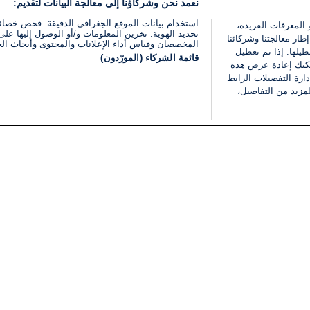
نعمد نحن وشركاؤنا إلى معالجة البيانات لتقديم:
استخدام بيانات الموقع الجغرافي الدقيقة. فحص خصا
 المعرفات الفريدة،
تحديد الهوية. تخزين المعلومات و/أو الوصول إليها على 
ار معالجتنا وشركائنا
المخصصان وقياس أداء الإعلانات والمحتوى وأبحاث ال
يلها. إذا تم تعطيل
قائمة الشركاء (المورّدون)
يمكنك إعادة عرض هذه
ارة التفضيلات الرابط
مزيد من التفاصيل،
مجانا
فئات
قانوني
ملخص الأخبار
شروط الخدمة
الشرق الأوسط
سياسة خاصة
شؤون إسرائيلية
شروط وأحكام الإعلان
دولي
إعلان إمكانية الوصول
مونديال 2026
إدارة التفضيلات
ثقافة
قائمة ملفات تعريف الارتباط
اقتصاد
رياضة
الحرب في إسرائيل